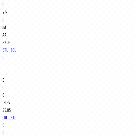
P
+/-
L
JM
AA
27.05
STL - COL
0
1
1
0
0
0
18:27
25.05
COL - STL
0
0