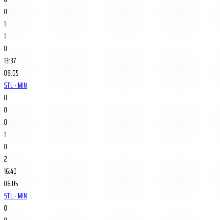
0
1
1
0
13:37
08.05
STL - MIN
0
0
0
1
0
2
16:40
06.05
STL - MIN
0