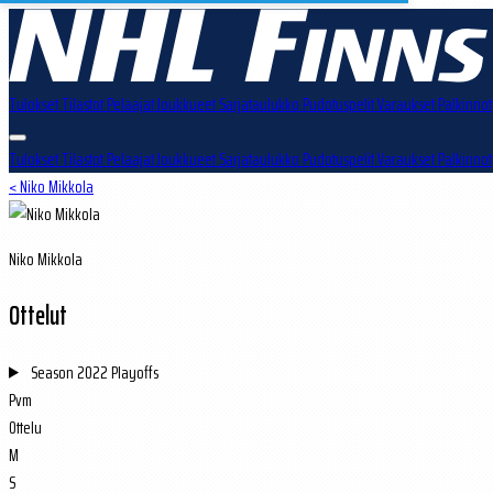
Tulokset
Tilastot
Pelaajat
Joukkueet
Sarjataulukko
Pudotuspelit
Varaukset
Palkinnot
Tulokset
Tilastot
Pelaajat
Joukkueet
Sarjataulukko
Pudotuspelit
Varaukset
Palkinnot
< Niko Mikkola
Niko Mikkola
Ottelut
Season
2022 Playoffs
Pvm
Ottelu
M
S