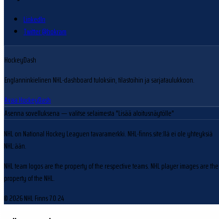
LinkedIn
Twitter @hokram
HockeyDash
Englanninkielinen NHL-dashboard tuloksiin, tilastoihin ja sarjataulukkoon.
Avaa HockeyDash
Asenna sovelluksena
— valitse selaimesta "Lisää aloitusnäytölle"
NHL on National Hockey Leaguen tavaramerkki. NHL-finns.site:llä ei ole yhteyksiä
NHL:ään.
NHL team logos are the property of the respective teams. NHL player images are the
property of the NHL.
© 2026 NHL Finns
7.0.24