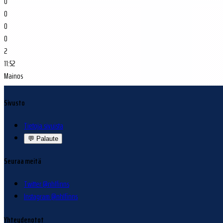
0
0
0
0
2
11:52
Mainos
Sivusto
Tietoja sivuista
💬
Palaute
Seuraa meitä
Twitter @nhlfinns
Instagram @nhlfinns
Yhteydenotot