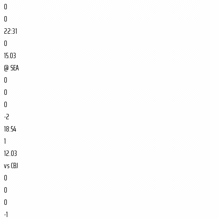
0
0
22:31
0
15.03
@
SEA
0
0
0
-2
18:54
1
12.03
vs
CBJ
0
0
0
-1