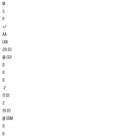
M
S
P
+/-
AA
LKA
20.03
@
CGY
0
0
0
-2
17:01
2
19.03
@
EDM
0
0