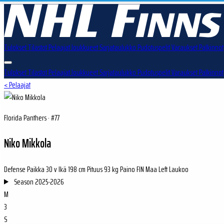
Tulokset
Tilastot
Pelaajat
Joukkueet
Sarjataulukko
Pudotuspelit
Varaukset
Palkinnot
Tulokset
Tilastot
Pelaajat
Joukkueet
Sarjataulukko
Pudotuspelit
Varaukset
Palkinnot
< Pelaajat
Florida Panthers · #77
Niko Mikkola
Defense
Paikka
30 v
Ikä
198 cm
Pituus
93 kg
Paino
FIN
Maa
Left
Laukoo
Season
2025-2026
M
3
S