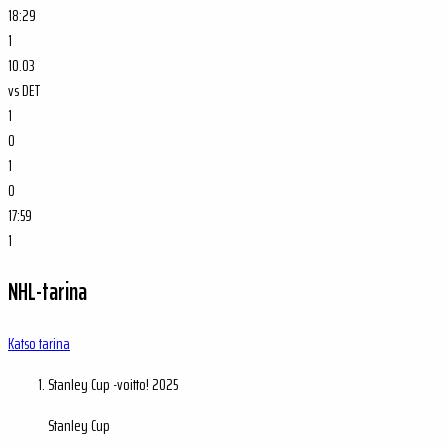
18:29
1
10.03
vs
DET
1
0
1
0
17:59
1
NHL-tarina
Katso tarina
Stanley Cup -voitto!
2025
Stanley Cup