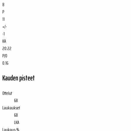
8
P
11
+/-
-1
KA
20:22
P/O
0.16
Kauden pisteet
Ottelut
68
Laukaukset
68
LKA
Laukaus-%