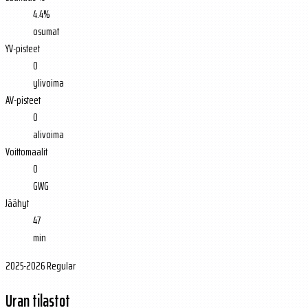
4.4%
osumat
YV-pisteet
0
ylivoima
AV-pisteet
0
alivoima
Voittomaalit
0
GWG
Jäähyt
47
min
2025-2026 Regular
Uran tilastot