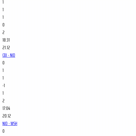
1
1
1
0
2
18:31
21.12
CBJ - NJD
0
1
1
-1
1
2
17:04
20.12
NJD - WSH
0