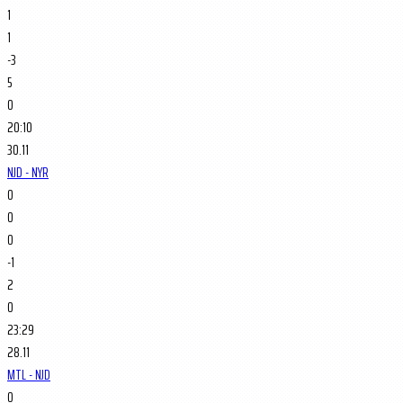
1
1
-3
5
0
20:10
30.11
NJD - NYR
0
0
0
-1
2
0
23:29
28.11
MTL - NJD
0