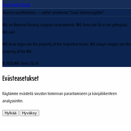
Avaa HockeyDash
Asenna sovelluksena
— valitse selaimesta "Lisää aloitusnäytölle"
NHL on National Hockey Leaguen tavaramerkki. NHL-finns.site:llä ei ole yhteyksiä
NHL:ään.
NHL team logos are the property of the respective teams. NHL player images are the
property of the NHL.
© 2026 NHL Finns
7.0.24
Evästeasetukset
Käytämme evästeitä sivuston toiminnan parantamiseen ja kävijäliikenteen
analysointiin.
Hylkää
Hyväksy