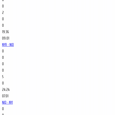
0
2
0
0
19:36
09.01
NYR - NJD
0
0
0
0
5
0
24:24
07.01
NJD - NYI
0