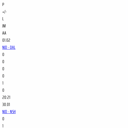
P
+/-
L
JM
AA
01.02
NJD - DAL
0
0
0
0
1
0
20:21
30.01
NJD - NSH
0
1