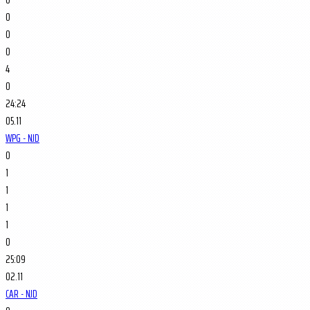
0
0
0
4
0
24:24
05.11
WPG - NJD
0
1
1
1
1
0
25:09
02.11
CAR - NJD