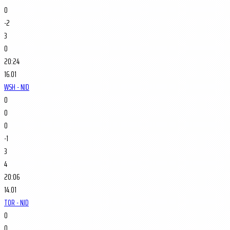
0
-2
3
0
20:24
16.01
WSH - NJD
0
0
0
-1
3
4
20:06
14.01
TOR - NJD
0
0