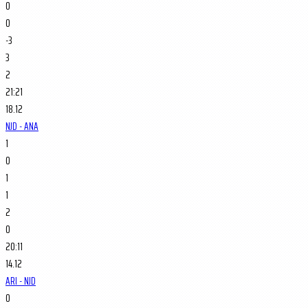
0
0
-3
3
2
21:21
18.12
NJD - ANA
1
0
1
1
2
0
20:11
14.12
ARI - NJD
0