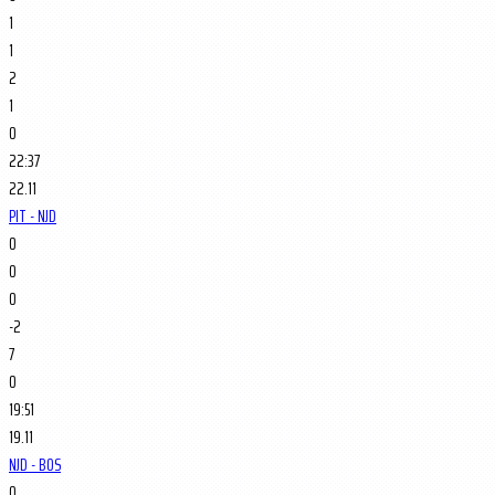
1
1
2
1
0
22:37
22.11
PIT - NJD
0
0
0
-2
7
0
19:51
19.11
NJD - BOS
0