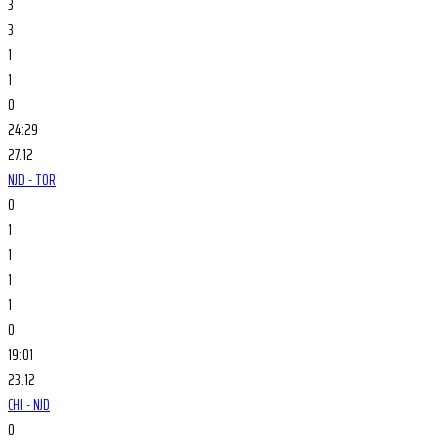
3
3
1
1
0
24:29
27.12
NJD - TOR
0
1
1
1
1
0
19:01
23.12
CHI - NJD
0