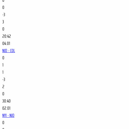
0
0
-3
3
0
20:42
04.01
NJD - COL
0
1
1
-3
2
0
30:40
02.01
NYI - NJD
0