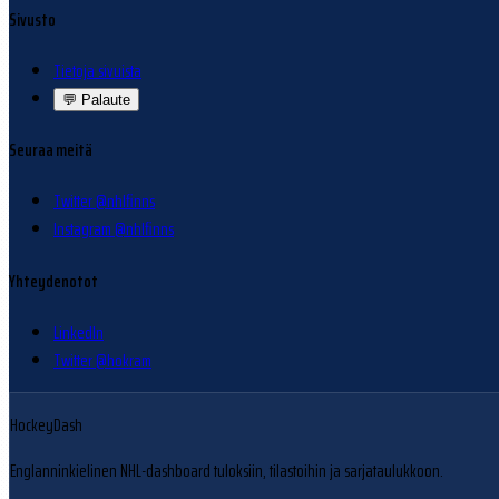
Sivusto
Tietoja sivuista
💬
Palaute
Seuraa meitä
Twitter @nhlfinns
Instagram @nhlfinns
Yhteydenotot
LinkedIn
Twitter @hokram
HockeyDash
Englanninkielinen NHL-dashboard tuloksiin, tilastoihin ja sarjataulukkoon.