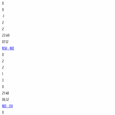
0
0
-1
2
2
23:49
07.12
NSH - NJD
0
2
2
1
3
0
21:48
06.12
NJD - CHI
0