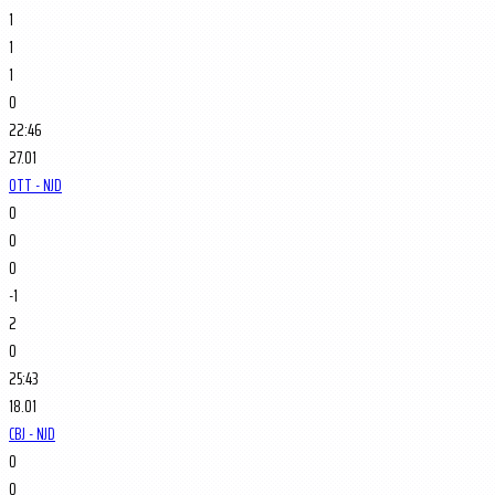
1
1
1
0
22:46
27.01
OTT - NJD
0
0
0
-1
2
0
25:43
18.01
CBJ - NJD
0
0