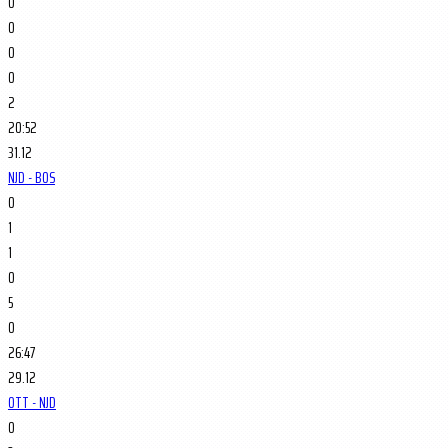
0
0
0
0
2
20:52
31.12
NJD - BOS
0
1
1
0
5
0
26:47
29.12
OTT - NJD
0