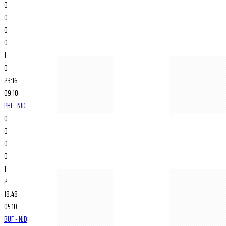
0
0
0
0
1
0
23:16
09.10
PHI - NJD
0
0
0
0
1
2
18:48
05.10
BUF - NJD