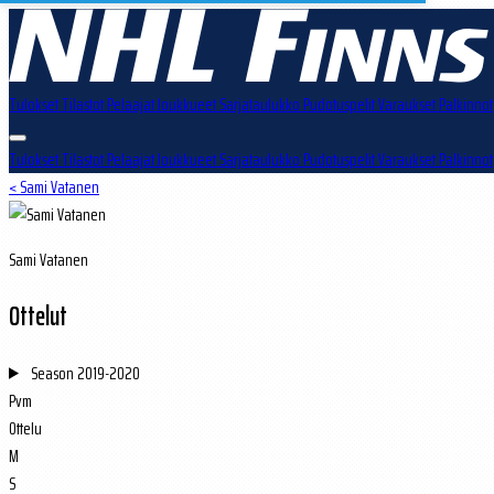
Tulokset
Tilastot
Pelaajat
Joukkueet
Sarjataulukko
Pudotuspelit
Varaukset
Palkinnot
Tulokset
Tilastot
Pelaajat
Joukkueet
Sarjataulukko
Pudotuspelit
Varaukset
Palkinnot
< Sami Vatanen
Sami Vatanen
Ottelut
Season
2019-2020
Pvm
Ottelu
M
S