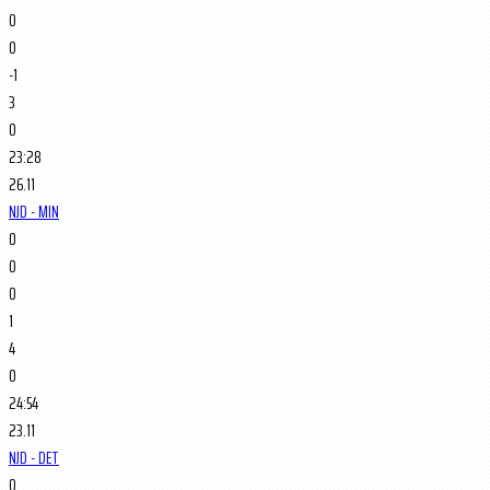
0
0
-1
3
0
23:28
26.11
NJD - MIN
0
0
0
1
4
0
24:54
23.11
NJD - DET
0