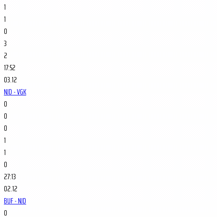
1
1
0
3
2
17:52
03.12
NJD - VGK
0
0
0
1
1
0
27:13
02.12
BUF - NJD
0