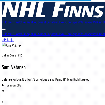
Tulokset
Tilastot
Pelaajat
Joukkueet
Sarjataulukko
Pudotuspelit
Varaukset
Palkinnot
Tulokset
Tilastot
Pelaajat
Joukkueet
Sarjataulukko
Pudotuspelit
Varaukset
Palkinnot
< Pelaajat
Dallas Stars · #45
Sami Vatanen
Defense
Paikka
35 v
Ikä
178 cm
Pituus
84 kg
Paino
FIN
Maa
Right
Laukoo
Season
2021
M
2
S