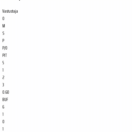
Vastustaja
O
M
S
P
P/O
PIT
5
1
2
3
0.60
BUF
6
1
0
1