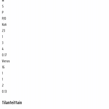
M
S
P
P/O
Koti
23
1
3
4
0.17
Vieras
16
1
1
2
0.13
Tilanteittain