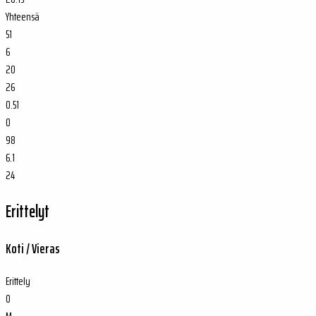
Yhteensä
51
6
20
26
0.51
0
98
6.1
24
Erittelyt
Koti / Vieras
Erittely
O