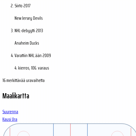
Siirto
2017
New Jersey Devils
NHL-debyytti
2013
Anaheim Ducks
Varattiin NHL:ään
2009
4. kierros, 106. varaus
16 merkittävää uravaihetta
Maalikartta
Suurenna
Kausi
Ura