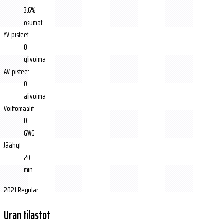
3.6%
osumat
YV-pisteet
0
ylivoima
AV-pisteet
0
alivoima
Voittomaalit
0
GWG
Jäähyt
20
min
2021 Regular
Uran tilastot