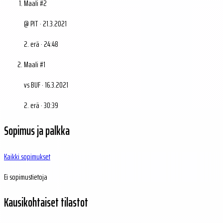
Maali #2
@ PIT · 21.3.2021
2. erä · 24:48
Maali #1
vs BUF · 16.3.2021
2. erä · 30:39
Sopimus ja palkka
Kaikki sopimukset
Ei sopimustietoja
Kausikohtaiset tilastot