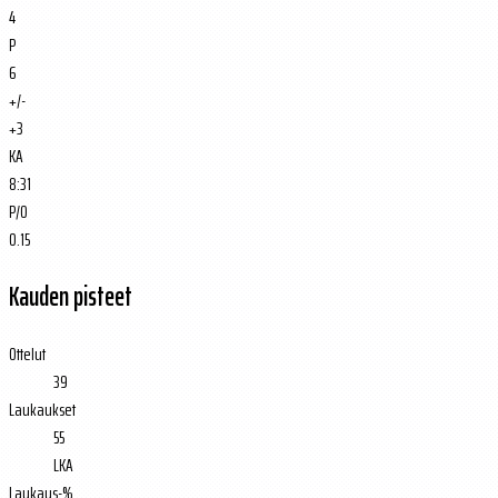
4
P
6
+/-
+3
KA
8:31
P/O
0.15
Kauden pisteet
Ottelut
39
Laukaukset
55
LKA
Laukaus-%