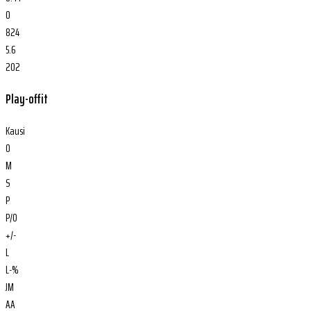
0
824
5.6
202
Play-offit
Kausi
O
M
S
P
P/O
+/-
L
L-%
JM
AA