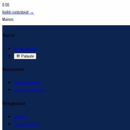
0.00
Kaikki vastustajat →
Mainos
Sivusto
Tietoja sivuista
💬
Palaute
Seuraa meitä
Twitter @nhlfinns
Instagram @nhlfinns
Yhteydenotot
LinkedIn
Twitter @hokram