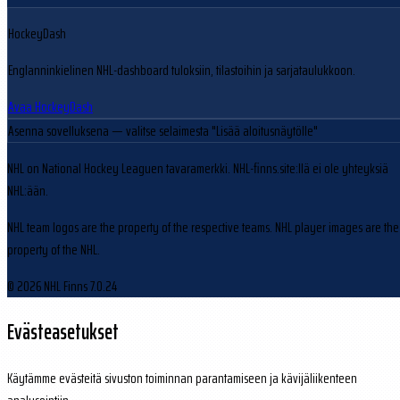
HockeyDash
Englanninkielinen NHL-dashboard tuloksiin, tilastoihin ja sarjataulukkoon.
Avaa HockeyDash
Asenna sovelluksena
— valitse selaimesta "Lisää aloitusnäytölle"
NHL on National Hockey Leaguen tavaramerkki. NHL-finns.site:llä ei ole yhteyksiä
NHL:ään.
NHL team logos are the property of the respective teams. NHL player images are the
property of the NHL.
© 2026 NHL Finns
7.0.24
Evästeasetukset
Käytämme evästeitä sivuston toiminnan parantamiseen ja kävijäliikenteen