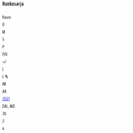
Runkosarja
Kausi
O
M
S
P
P/O
+/-
L
L-%
JM
AA
2021
DAL, NJD
30
2
4