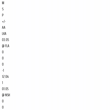
M
S
P
+/-
AA
LKA
03.05
@
FLA
0
0
0
-1
12:04
1
01.05
@
NSH
0
0