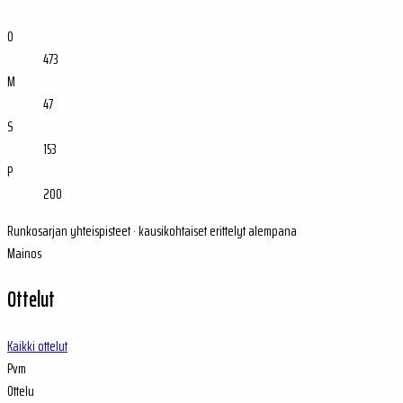
O
473
M
47
S
153
P
200
Runkosarjan yhteispisteet · kausikohtaiset erittelyt alempana
Mainos
Ottelut
Kaikki ottelut
Pvm
Ottelu