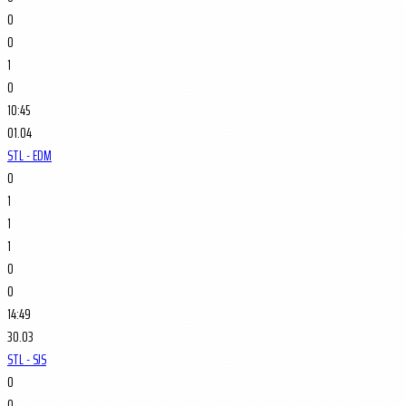
0
0
1
0
10:45
01.04
STL - EDM
0
1
1
1
0
0
14:49
30.03
STL - SJS
0
0