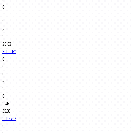
0
-1
1
2
10:00
28.03
STL - CGY
0
0
0
-1
1
0
9:46
25.03
STL - VGK
0