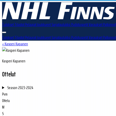
Tulokset
Tilastot
Pelaajat
Joukkueet
Sarjataulukko
Pudotuspelit
Varaukset
Palkinnot
Tulokset
Tilastot
Pelaajat
Joukkueet
Sarjataulukko
Pudotuspelit
Varaukset
Palkinnot
< Kasperi Kapanen
Kasperi Kapanen
Ottelut
Season
2023-2024
Pvm
Ottelu
M
S