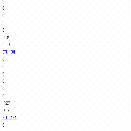
0
0
0
1
0
14:34
19.03
STL - COL
0
0
0
0
0
0
14:27
17.03
STL - ANA
0