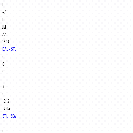
P
+/-
L
JM
AA
17.04
DAL - STL
0
0
0
-1
3
0
16:12
14.04
STL - SEA
1
0