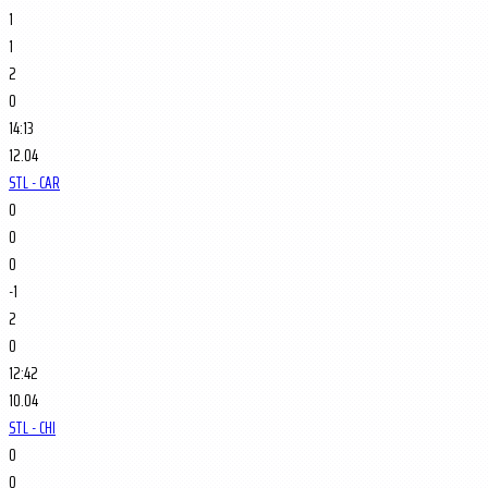
1
1
2
0
14:13
12.04
STL - CAR
0
0
0
-1
2
0
12:42
10.04
STL - CHI
0
0