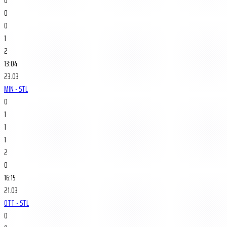
0
0
0
1
2
13:04
23.03
MIN - STL
0
1
1
1
2
0
16:15
21.03
OTT - STL
0