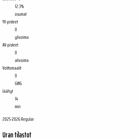
12.3%
osumat
YV-pisteet
0
ylivoima
AV-pisteet
0
alivoima
Voittomaalit
0
GWG
Jäähyt
14
min
2025-2026 Regular
Uran tilastot