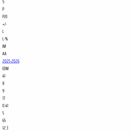
S
P
P/O
+/-
L
L-%
JM
AA
2025-2026
EDM
41
8
9
17
0.41
5
65
12.3