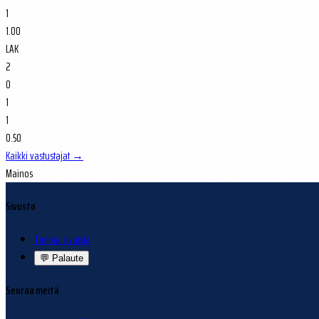
1
1.00
LAK
2
0
1
1
0.50
Kaikki vastustajat →
Mainos
Sivusto
Tietoja sivuista
💬
Palaute
Seuraa meitä