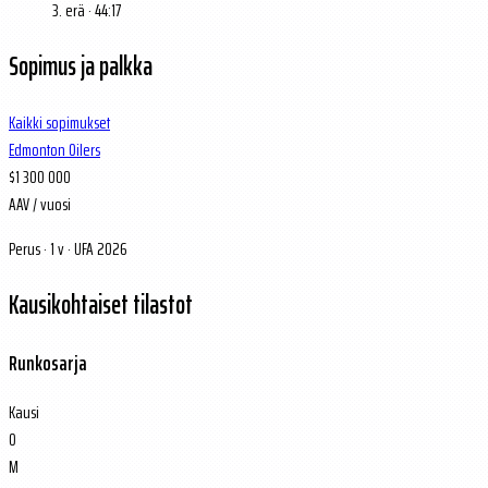
3. erä · 44:17
Sopimus ja palkka
Kaikki sopimukset
Edmonton Oilers
$1 300 000
AAV / vuosi
Perus · 1 v · UFA 2026
Kausikohtaiset tilastot
Runkosarja
Kausi
O
M