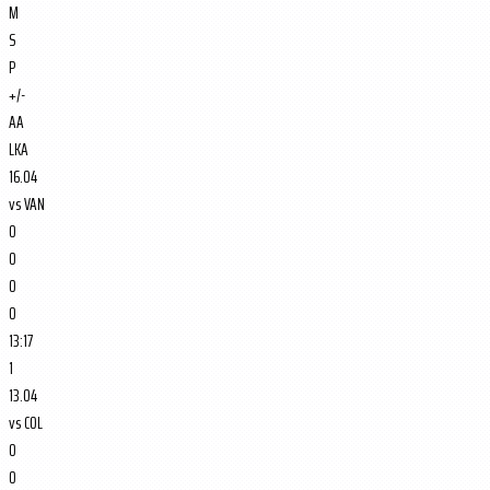
M
S
P
+/-
AA
LKA
16.04
vs
VAN
0
0
0
0
13:17
1
13.04
vs
COL
0
0