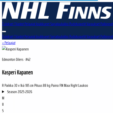
Tulokset
Tilastot
Pelaajat
Joukkueet
Sarjataulukko
Pudotuspelit
Varaukset
Palkinnot
Tulokset
Tilastot
Pelaajat
Joukkueet
Sarjataulukko
Pudotuspelit
Varaukset
Palkinnot
< Pelaajat
Edmonton Oilers · #42
Kasperi Kapanen
R
Paikka
30 v
Ikä
185 cm
Pituus
88 kg
Paino
FIN
Maa
Right
Laukoo
Season
2025-2026
M
8
S