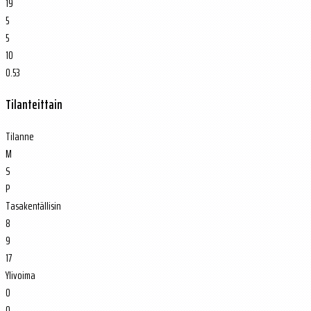
19
5
5
10
0.53
Tilanteittain
Tilanne
M
S
P
Tasakentällisin
8
9
17
Ylivoima
0
0