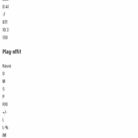
0.41
-7
871
10.3
130
Play-offit
Kausi
O
M
S
P
P/O
+/-
L
L-%
JM