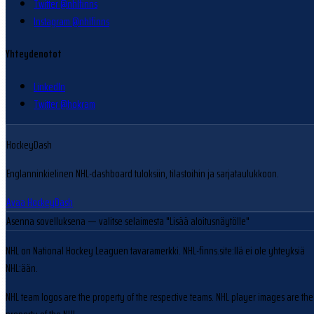
Twitter @nhlfinns
Instagram @nhlfinns
Yhteydenotot
LinkedIn
Twitter @hokram
HockeyDash
Englanninkielinen NHL-dashboard tuloksiin, tilastoihin ja sarjataulukkoon.
Avaa HockeyDash
Asenna sovelluksena
— valitse selaimesta "Lisää aloitusnäytölle"
NHL on National Hockey Leaguen tavaramerkki. NHL-finns.site:llä ei ole yhteyksiä
NHL:ään.
NHL team logos are the property of the respective teams. NHL player images are the