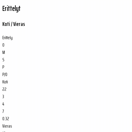
Erittelyt
Koti / Vieras
Erittely
O
M
S
P
P/O
Koti
22
3
4
7
0.32
Vieras