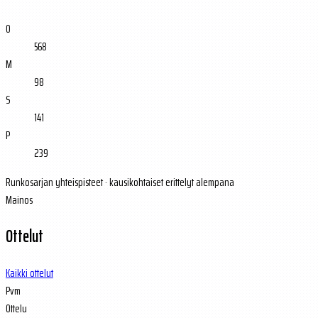
O
568
M
98
S
141
P
239
Runkosarjan yhteispisteet · kausikohtaiset erittelyt alempana
Mainos
Ottelut
Kaikki ottelut
Pvm
Ottelu