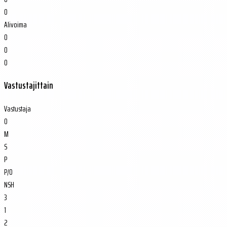
0
Alivoima
0
0
0
Vastustajittain
Vastustaja
O
M
S
P
P/O
NSH
3
1
2