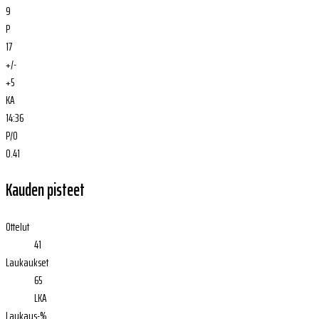
9
P
17
+/-
+5
KA
14:36
P/O
0.41
Kauden pisteet
Ottelut
41
Laukaukset
65
LKA
Laukaus-%