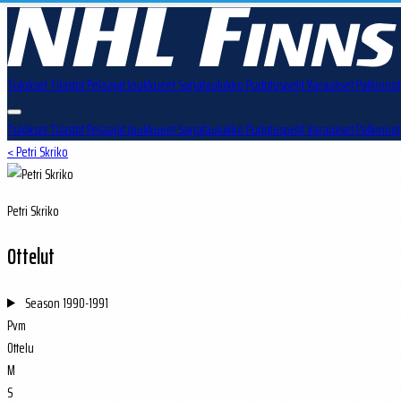
Tulokset
Tilastot
Pelaajat
Joukkueet
Sarjataulukko
Pudotuspelit
Varaukset
Palkinnot
Tulokset
Tilastot
Pelaajat
Joukkueet
Sarjataulukko
Pudotuspelit
Varaukset
Palkinnot
< Petri Skriko
Petri Skriko
Ottelut
Season
1990-1991
Pvm
Ottelu
M
S