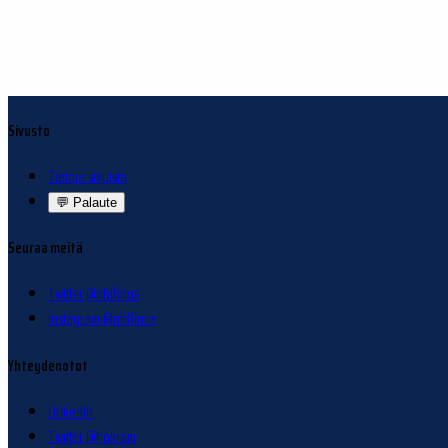
Sivusto
Tietoja sivuista
💬
Palaute
Seuraa meitä
Twitter @nhlfinns
Instagram @nhlfinns
Yhteydenotot
LinkedIn
Twitter @hokram