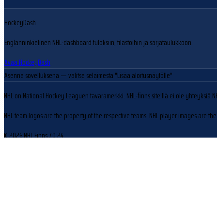
HockeyDash
Englanninkielinen NHL-dashboard tuloksiin, tilastoihin ja sarjataulukkoon.
Avaa HockeyDash
Asenna sovelluksena
— valitse selaimesta "Lisää aloitusnäytölle"
NHL on National Hockey Leaguen tavaramerkki. NHL-finns.site:llä ei ole yhteyksiä N
NHL team logos are the property of the respective teams. NHL player images are the 
© 2026 NHL Finns
7.0.24
Evästeasetukset
Käytämme evästeitä sivuston toiminnan parantamiseen ja kävijäliikenteen analysoin
Hylkää
Hyväksy