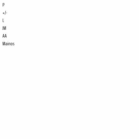
P
+/-
L
JM
AA
Mainos