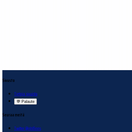
Sivusto
Tietoja sivuista
💬
Palaute
Seuraa meitä
Twitter @nhlfinns