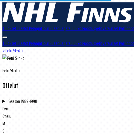
Tulokset
Tilastot
Pelaajat
Joukkueet
Sarjataulukko
Pudotuspelit
Varaukset
Palkinnot
Tulokset
Tilastot
Pelaajat
Joukkueet
Sarjataulukko
Pudotuspelit
Varaukset
Palkinnot
< Petri Skriko
Petri Skriko
Ottelut
Season
1989-1990
Pvm
Ottelu
M
S