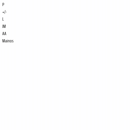
P
+/-
L
JM
AA
Mainos