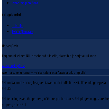
Instagram @nhlfinns
Yhteydenotot
LinkedIn
Twitter @hokram
HockeyDash
Englanninkielinen NHL-dashboard tuloksiin, tilastoihin ja sarjataulukkoon.
Avaa HockeyDash
Asenna sovelluksena
— valitse selaimesta "Lisää aloitusnäytölle"
NHL on National Hockey Leaguen tavaramerkki. NHL-finns.site:llä ei ole yhteyksiä
NHL:ään.
NHL team logos are the property of the respective teams. NHL player images are the
property of the NHL.