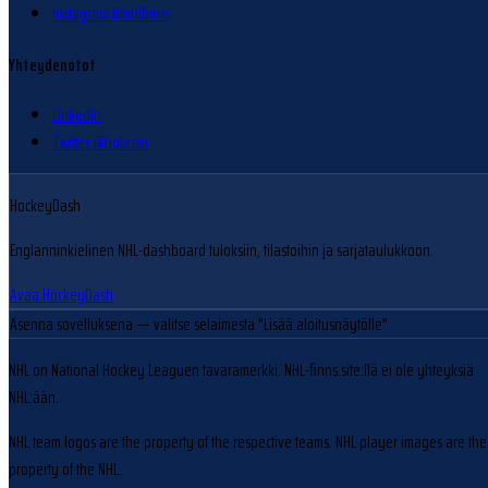
Instagram @nhlfinns
Yhteydenotot
LinkedIn
Twitter @hokram
HockeyDash
Englanninkielinen NHL-dashboard tuloksiin, tilastoihin ja sarjataulukkoon.
Avaa HockeyDash
Asenna sovelluksena
— valitse selaimesta "Lisää aloitusnäytölle"
NHL on National Hockey Leaguen tavaramerkki. NHL-finns.site:llä ei ole yhteyksiä
NHL:ään.
NHL team logos are the property of the respective teams. NHL player images are the
property of the NHL.