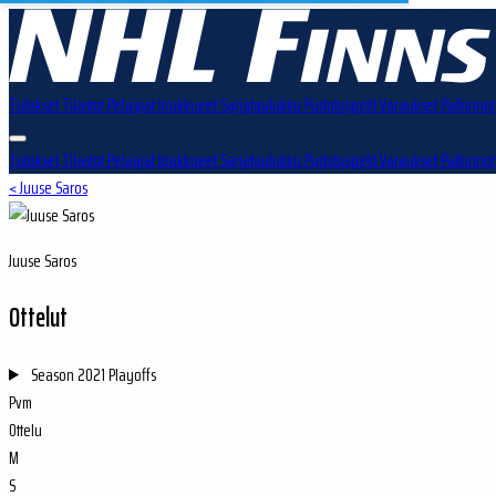
Tulokset
Tilastot
Pelaajat
Joukkueet
Sarjataulukko
Pudotuspelit
Varaukset
Palkinnot
Tulokset
Tilastot
Pelaajat
Joukkueet
Sarjataulukko
Pudotuspelit
Varaukset
Palkinnot
< Juuse Saros
Juuse Saros
Ottelut
Season
2021 Playoffs
Pvm
Ottelu
M
S