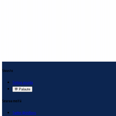
Sivusto
Tietoja sivuista
💬
Palaute
Seuraa meitä
Twitter @nhlfinns