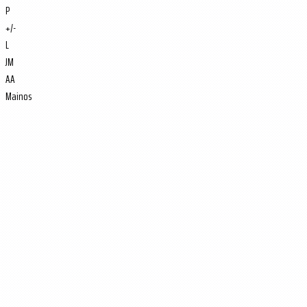
P
+/-
L
JM
AA
Mainos