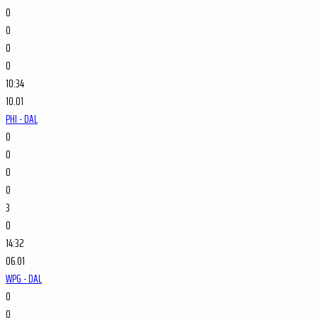
0
0
0
0
10:34
10.01
PHI - DAL
0
0
0
0
3
0
14:32
06.01
WPG - DAL
0
0