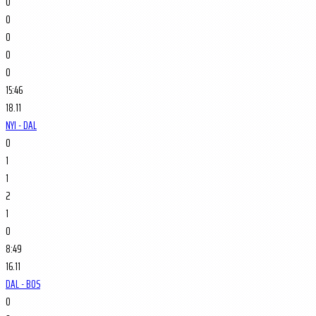
0
0
0
0
0
15:46
18.11
NYI - DAL
0
1
1
2
1
0
8:49
16.11
DAL - BOS
0