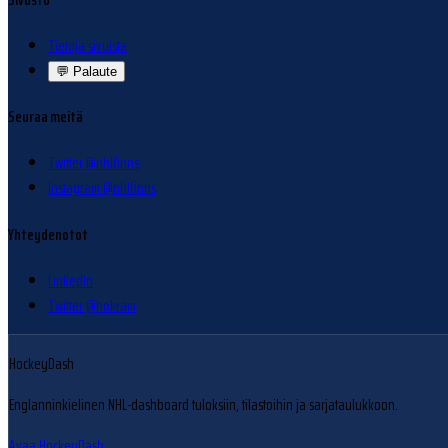
Tietoja sivuista
💬
Palaute
Seuraa meitä
Twitter @nhlfinns
Instagram @nhlfinns
Yhteydenotot
LinkedIn
Twitter @hokram
HockeyDash
Englanninkielinen NHL-dashboard tuloksiin, tilastoihin ja sarjataulukkoon.
Avaa HockeyDash