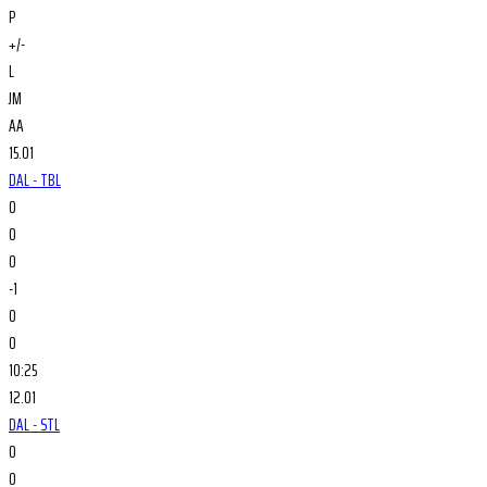
P
+/-
L
JM
AA
15.01
DAL - TBL
0
0
0
-1
0
0
10:25
12.01
DAL - STL
0
0