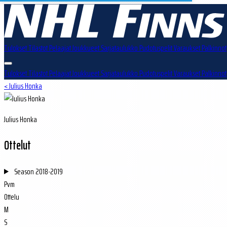
Tulokset
Tilastot
Pelaajat
Joukkueet
Sarjataulukko
Pudotuspelit
Varaukset
Palkinnot
Tulokset
Tilastot
Pelaajat
Joukkueet
Sarjataulukko
Pudotuspelit
Varaukset
Palkinnot
< Julius Honka
Julius Honka
Ottelut
Season
2018-2019
Pvm
Ottelu
M
S