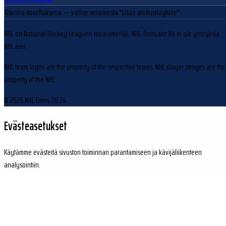
Asenna sovelluksena
— valitse selaimesta "Lisää aloitusnäytölle"
NHL on National Hockey Leaguen tavaramerkki. NHL-finns.site:llä ei ole yhteyksiä
NHL:ään.
NHL team logos are the property of the respective teams. NHL player images are the
property of the NHL.
© 2026 NHL Finns
7.0.24
Evästeasetukset
Käytämme evästeitä sivuston toiminnan parantamiseen ja kävijäliikenteen
analysointiin.
Hylkää
Hyväksy