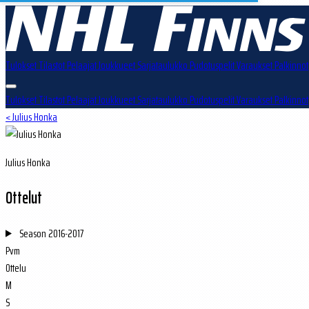
Tulokset
Tilastot
Pelaajat
Joukkueet
Sarjataulukko
Pudotuspelit
Varaukset
Palkinnot
Tulokset
Tilastot
Pelaajat
Joukkueet
Sarjataulukko
Pudotuspelit
Varaukset
Palkinnot
< Julius Honka
Julius Honka
Ottelut
Season
2016-2017
Pvm
Ottelu
M
S