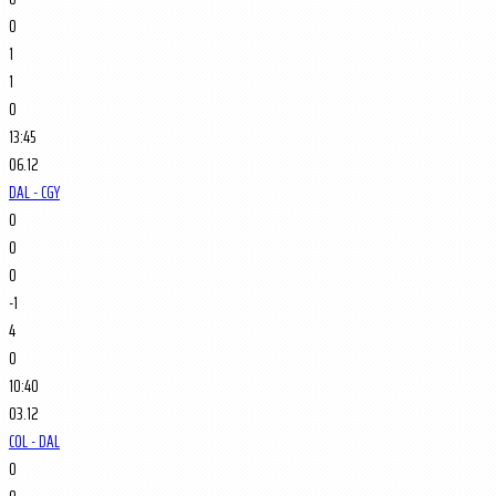
0
1
1
0
13:45
06.12
DAL - CGY
0
0
0
-1
4
0
10:40
03.12
COL - DAL
0