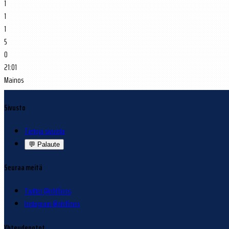
1
1
1
5
0
21:01
Mainos
Sivusto
Tietoja sivuista
💬
Palaute
Seuraa meitä
Twitter @nhlfinns
Instagram @nhlfinns
Yhteydenotot