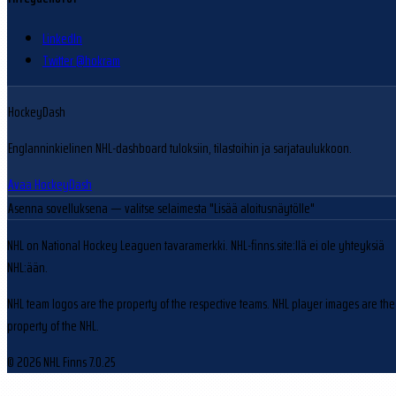
LinkedIn
Twitter @hokram
HockeyDash
Englanninkielinen NHL-dashboard tuloksiin, tilastoihin ja sarjataulukkoon.
Avaa HockeyDash
Asenna sovelluksena
— valitse selaimesta "Lisää aloitusnäytölle"
NHL on National Hockey Leaguen tavaramerkki. NHL-finns.site:llä ei ole yhteyksiä
NHL:ään.
NHL team logos are the property of the respective teams. NHL player images are the
property of the NHL.
© 2026 NHL Finns
7.0.25