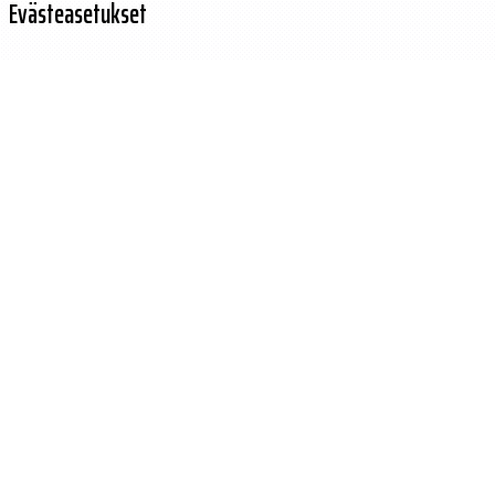
Evästeasetukset
Käytämme evästeitä sivuston toiminnan parantamiseen ja kävijäliikenteen
analysointiin.
Hylkää
Hyväksy