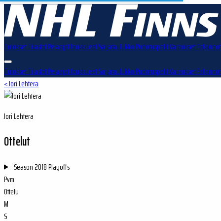
Tulokset
Tilastot
Pelaajat
Joukkueet
Sarjataulukko
Pudotuspelit
Varaukset
Palkinnot
Tulokset
Tilastot
Pelaajat
Joukkueet
Sarjataulukko
Pudotuspelit
Varaukset
Palkinnot
< Jori Lehtera
Jori Lehtera
Ottelut
Season
2018 Playoffs
Pvm
Ottelu
M
S