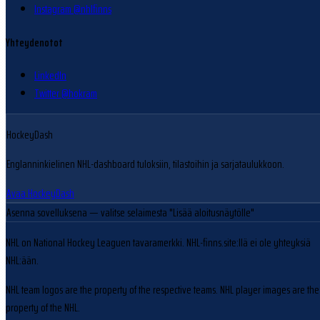
Instagram @nhlfinns
Yhteydenotot
LinkedIn
Twitter @hokram
HockeyDash
Englanninkielinen NHL-dashboard tuloksiin, tilastoihin ja sarjataulukkoon.
Avaa HockeyDash
Asenna sovelluksena
— valitse selaimesta "Lisää aloitusnäytölle"
NHL on National Hockey Leaguen tavaramerkki. NHL-finns.site:llä ei ole yhteyksiä
NHL:ään.
NHL team logos are the property of the respective teams. NHL player images are the
property of the NHL.