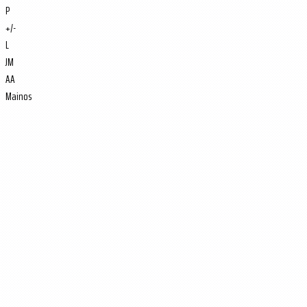
P
+/-
L
JM
AA
Mainos