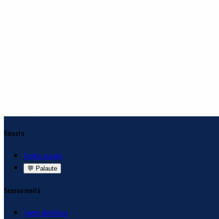
Sivusto
Tietoja sivuista
💬
Palaute
Seuraa meitä
Twitter @nhlfinns