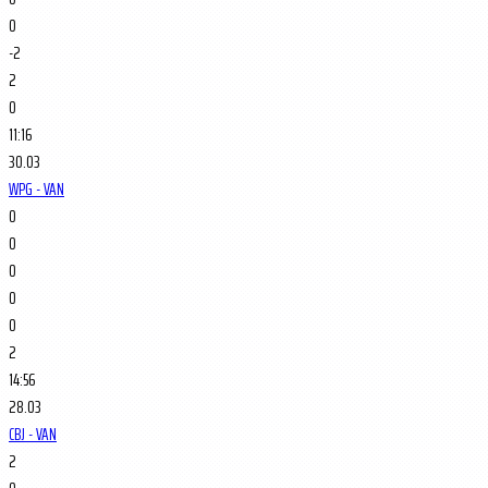
0
-2
2
0
11:16
30.03
WPG - VAN
0
0
0
0
0
2
14:56
28.03
CBJ - VAN
2