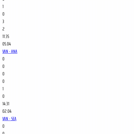
1
0
3
2
11:35
05.04
VAN - ANA
0
0
0
0
1
0
14:31
02.04
VAN - SEA
0
0