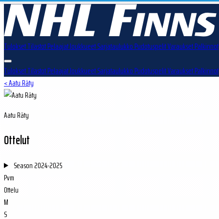
Tulokset
Tilastot
Pelaajat
Joukkueet
Sarjataulukko
Pudotuspelit
Varaukset
Palkinnot
Tulokset
Tilastot
Pelaajat
Joukkueet
Sarjataulukko
Pudotuspelit
Varaukset
Palkinnot
< Aatu Räty
Aatu Räty
Ottelut
Season
2024-2025
Pvm
Ottelu
M
S