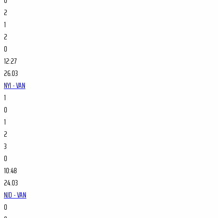
0
2
1
2
0
12:27
26.03
NYI - VAN
1
0
1
2
3
0
10:48
24.03
NJD - VAN
0