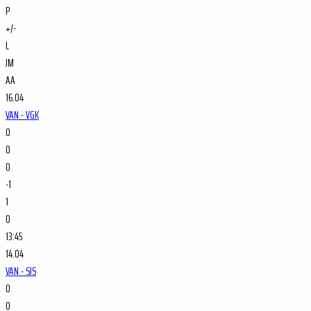
P
+/-
L
JM
AA
16.04
VAN - VGK
0
0
0
-1
1
0
13:45
14.04
VAN - SJS
0
0