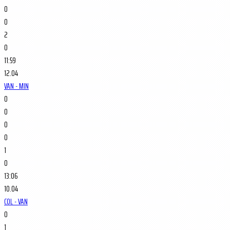
0
0
2
0
11:59
12.04
VAN - MIN
0
0
0
0
1
0
13:06
10.04
COL - VAN
0
1