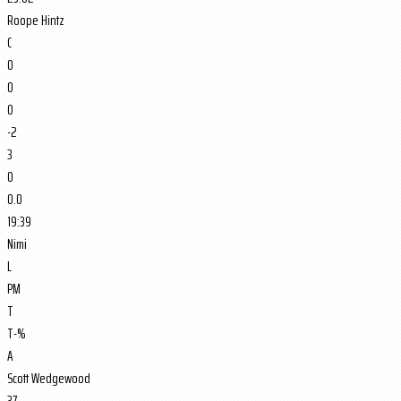
Roope Hintz
C
0
0
0
-2
3
0
0.0
19:39
Nimi
L
PM
T
T-%
A
Scott Wedgewood
37