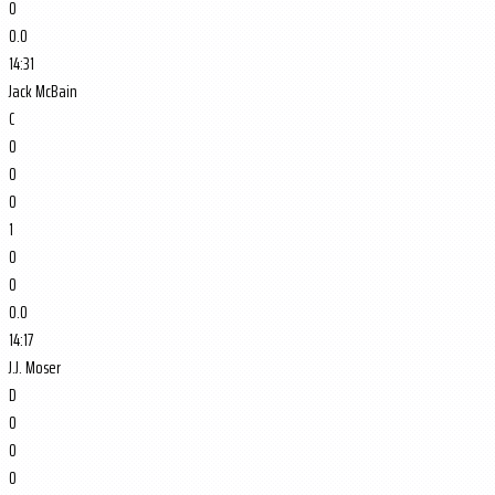
0
0.0
14:31
Jack McBain
C
0
0
0
1
0
0
0.0
14:17
J.J. Moser
D
0
0
0