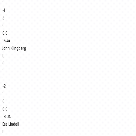
1
-1
2
0
0.0
16:44
John Klingberg
D
0
1
1
-2
1
0
0.0
18:04
Esa Lindell
D