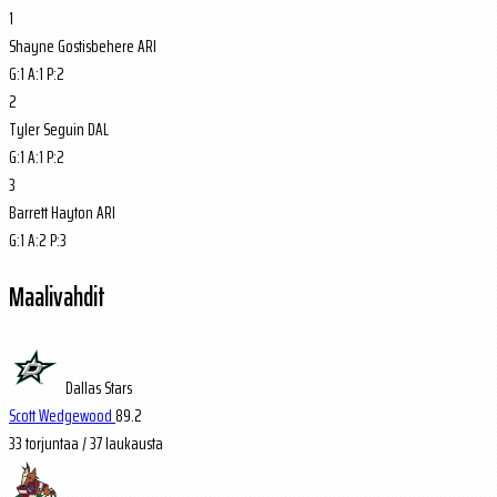
1
Shayne Gostisbehere
ARI
G:
1
A:
1
P:
2
2
Tyler Seguin
DAL
G:
1
A:
1
P:
2
3
Barrett Hayton
ARI
G:
1
A:
2
P:
3
Maalivahdit
Dallas Stars
Scott Wedgewood
89.2
33
torjuntaa / 37 laukausta