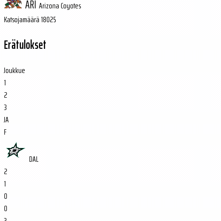
ARI
Arizona Coyotes
Katsojamäärä 18025
Erätulokset
Joukkue
1
2
3
JA
F
DAL
2
1
0
0
3