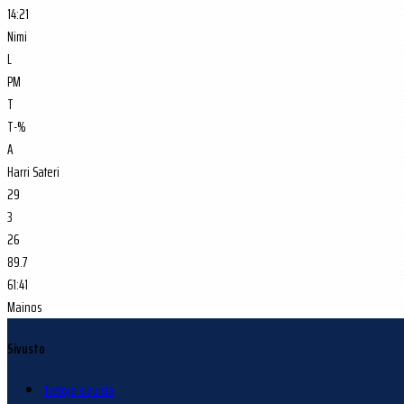
14:21
Nimi
L
PM
T
T-%
A
Harri Sateri
29
3
26
89.7
61:41
Mainos
Sivusto
Tietoja sivuista