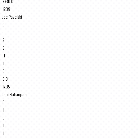
3330.0
17:39
Joe Pavelski
C
0
2
2
-1
1
0
0.0
17:35
Jani Hakanpaa
D
1
0
1
1