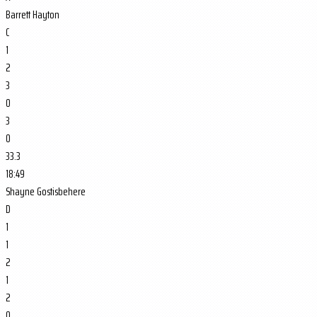
Barrett Hayton
C
1
2
3
0
3
0
33.3
18:49
Shayne Gostisbehere
D
1
1
2
1
2
0