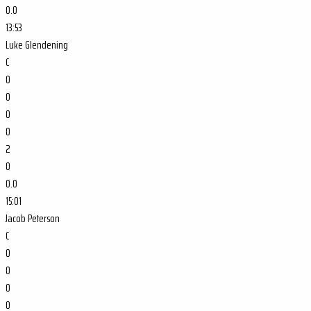
0.0
13:53
Luke Glendening
C
0
0
0
0
2
0
0.0
15:01
Jacob Peterson
C
0
0
0
0