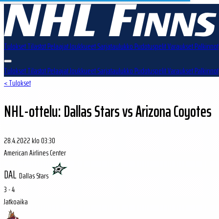
Tulokset
Tilastot
Pelaajat
Joukkueet
Sarjataulukko
Pudotuspelit
Varaukset
Palkinnot
Tulokset
Tilastot
Pelaajat
Joukkueet
Sarjataulukko
Pudotuspelit
Varaukset
Palkinnot
< Tulokset
NHL-ottelu: Dallas Stars vs Arizona Coyotes
28.4.2022 klo 03:30
American Airlines Center
DAL
Dallas Stars
3 - 4
Jatkoaika