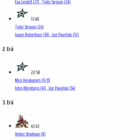
Esa Lindell
(21)
, Tyler Seguin
(24)
13:48
Tyler Seguin
(24)
Jason Robertson
(38)
, Joe Pavelski
(53)
2. Erä
22:58
Miro Heiskanen
(5)
YV
John Klingberg
(41)
, Joe Pavelski
(54)
3. Erä
43:43
Anton Stralman
(8)