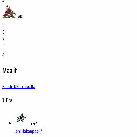
ARI
0
0
3
1
4
Maalit
Kooste NHL:n sivuilla
1. Erä
4:42
Jani Hakanpaa
(4)