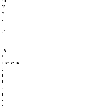
Nimi
PP
M
S
P
+/−
L
J
L-%
A
Tyler Seguin
C
1
1
2
1
3
0