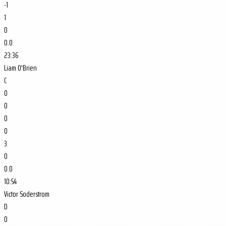
-1
1
0
0.0
23:36
Liam O'Brien
C
0
0
0
0
3
0
0.0
10:54
Victor Soderstrom
D
0