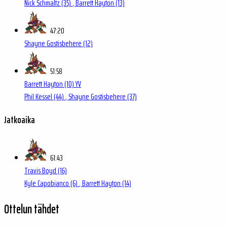
Nick Schmaltz
(35)
, Barrett Hayton
(13)
47:20
Shayne Gostisbehere
(12)
51:58
Barrett Hayton
(10)
YV
Phil Kessel
(44)
, Shayne Gostisbehere
(37)
Jatkoaika
61:43
Travis Boyd
(16)
Kyle Capobianco
(6)
, Barrett Hayton
(14)
Ottelun tähdet