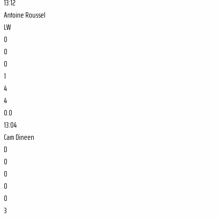
13:12
Antoine Roussel
LW
0
0
0
1
4
4
0.0
13:04
Cam Dineen
D
0
0
0
0
3