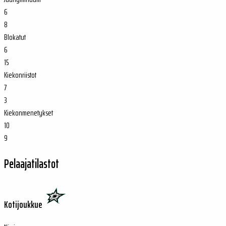
6
8
Blokatut
6
15
Kiekonriistot
7
3
Kiekonmenetykset
10
9
Pelaajatilastot
Kotijoukkue