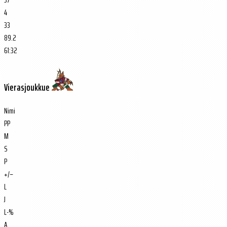
4
33
89.2
61:32
Vierasjoukkue
Nimi
PP
M
S
P
+/−
L
J
L-%
A