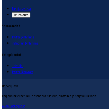
Tietoja sivuista
💬
Palaute
Seuraa meitä
Twitter @nhlfinns
Instagram @nhlfinns
Yhteydenotot
LinkedIn
Twitter @hokram
HockeyDash
Englanninkielinen NHL-dashboard tuloksiin, tilastoihin ja sarjataulukkoon.
Avaa HockeyDash