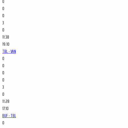
0
0
0
3
0
11:38
19.10
TBL - VAN
0
0
0
0
3
0
11:28
17.10
BUF - TBL
0