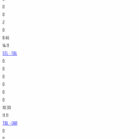
0
0
2
0
8:45
14.11
STL - TBL
0
0
0
0
0
0
10:30
11.11
TBL - CAR
0
0