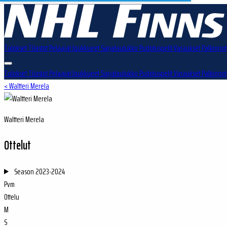
Tulokset
Tilastot
Pelaajat
Joukkueet
Sarjataulukko
Pudotuspelit
Varaukset
Palkinnot
Tulokset
Tilastot
Pelaajat
Joukkueet
Sarjataulukko
Pudotuspelit
Varaukset
Palkinnot
< Waltteri Merela
Waltteri Merela
Ottelut
Season
2023-2024
Pvm
Ottelu
M
S