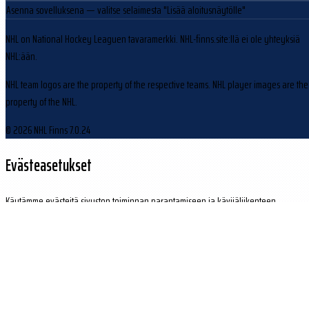
Asenna sovelluksena
— valitse selaimesta "Lisää aloitusnäytölle"
NHL on National Hockey Leaguen tavaramerkki. NHL-finns.site:llä ei ole yhteyksiä
NHL:ään.
NHL team logos are the property of the respective teams. NHL player images are the
property of the NHL.
© 2026 NHL Finns
7.0.24
Evästeasetukset
Käytämme evästeitä sivuston toiminnan parantamiseen ja kävijäliikenteen
analysointiin.
Hylkää
Hyväksy