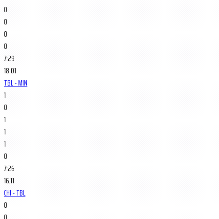
0
0
0
0
7:29
18.01
TBL - MIN
1
0
1
1
1
0
7:26
16.11
CHI - TBL
0
0