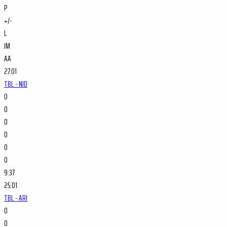
P
+/-
L
JM
AA
27.01
TBL - NJD
0
0
0
0
0
0
9:37
25.01
TBL - ARI
0
0