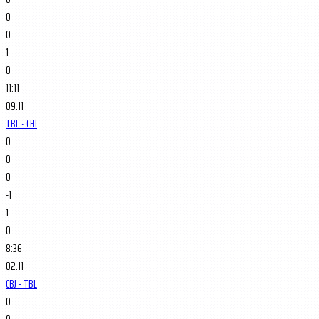
0
0
1
0
11:11
09.11
TBL - CHI
0
0
0
-1
1
0
8:36
02.11
CBJ - TBL
0