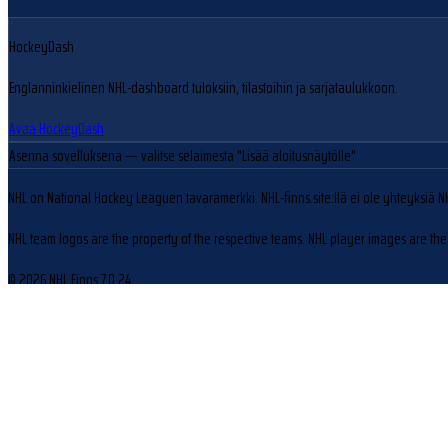
HockeyDash
Englanninkielinen NHL-dashboard tuloksiin, tilastoihin ja sarjataulukkoon.
Avaa HockeyDash
Asenna sovelluksena
— valitse selaimesta "Lisää aloitusnäytölle"
NHL on National Hockey Leaguen tavaramerkki. NHL-finns.site:llä ei ole yhteyksiä N
NHL team logos are the property of the respective teams. NHL player images are the 
© 2026 NHL Finns
7.0.24
Evästeasetukset
Käytämme evästeitä sivuston toiminnan parantamiseen ja kävijäliikenteen analysoin
Hylkää
Hyväksy