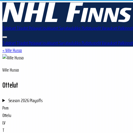
Tulokset
Tilastot
Pelaajat
Joukkueet
Sarjataulukko
Pudotuspelit
Varaukset
Palkinnot
Tulokset
Tilastot
Pelaajat
Joukkueet
Sarjataulukko
Pudotuspelit
Varaukset
Palkinnot
< Ville Husso
Ville Husso
Ottelut
Season
2026 Playoffs
Pvm
Ottelu
LV
T