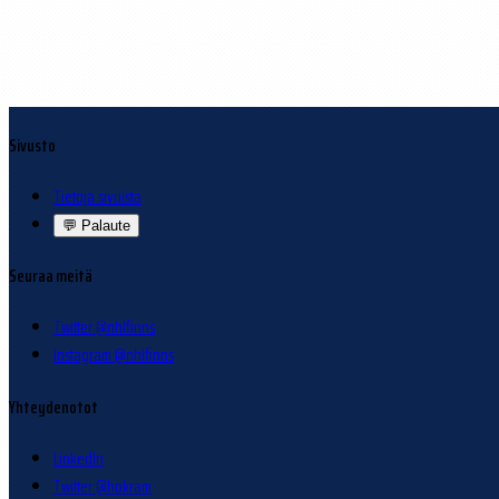
Sivusto
Tietoja sivuista
💬
Palaute
Seuraa meitä
Twitter @nhlfinns
Instagram @nhlfinns
Yhteydenotot
LinkedIn
Twitter @hokram