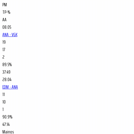
PM
TP-%
AA
08.05
ANA - VGK
19
17
2
89.5%
37:49
28.04
EDM - ANA
11
10
1
90.9%
47:14
Mainos