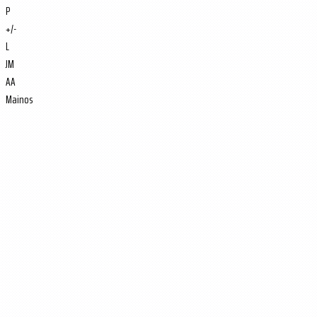
P
+/-
L
JM
AA
Mainos