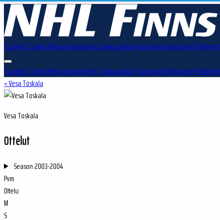
Tulokset
Tilastot
Pelaajat
Joukkueet
Sarjataulukko
Pudotuspelit
Varaukset
Palkinnot
Tulokset
Tilastot
Pelaajat
Joukkueet
Sarjataulukko
Pudotuspelit
Varaukset
Palkinnot
< Vesa Toskala
Vesa Toskala
Ottelut
Season
2003-2004
Pvm
Ottelu
M
S