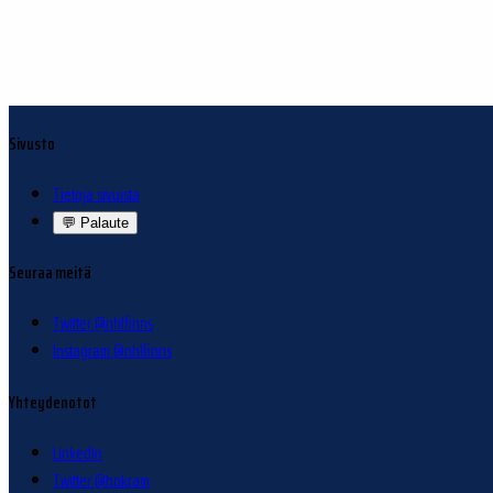
Sivusto
Tietoja sivuista
💬
Palaute
Seuraa meitä
Twitter @nhlfinns
Instagram @nhlfinns
Yhteydenotot
LinkedIn
Twitter @hokram