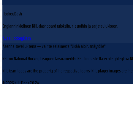
HockeyDash
Englanninkielinen NHL-dashboard tuloksiin, tilastoihin ja sarjataulukkoon.
Avaa HockeyDash
Asenna sovelluksena
— valitse selaimesta "Lisää aloitusnäytölle"
NHL on National Hockey Leaguen tavaramerkki. NHL-finns.site:llä ei ole yhteyksiä N
NHL team logos are the property of the respective teams. NHL player images are the 
© 2026 NHL Finns
7.0.24
Evästeasetukset
Käytämme evästeitä sivuston toiminnan parantamiseen ja kävijäliikenteen analysoin
Hylkää
Hyväksy