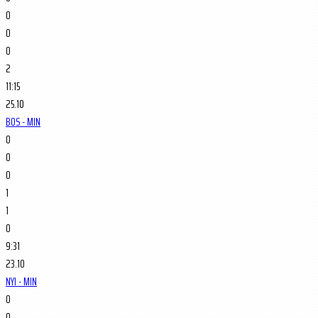
0
0
0
2
11:15
25.10
BOS - MIN
0
0
0
1
1
0
9:31
23.10
NYI - MIN
0
0