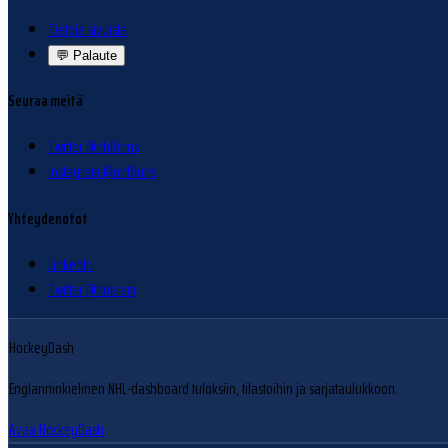
Tietoja sivuista
💬
Palaute
Seuraa meitä
Twitter @nhlfinns
Instagram @nhlfinns
Yhteydenotot
LinkedIn
Twitter @hokram
HockeyDash
Englanninkielinen NHL-dashboard tuloksiin, tilastoihin ja sarjataulukkoon.
Avaa HockeyDash