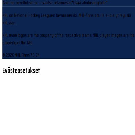
Asenna sovelluksena
— valitse selaimesta "Lisää aloitusnäytölle"
NHL on National Hockey Leaguen tavaramerkki. NHL-finns.site:llä ei ole yhteyksiä
NHL:ään.
NHL team logos are the property of the respective teams. NHL player images are the
property of the NHL.
© 2026 NHL Finns
7.0.24
Evästeasetukset
Käytämme evästeitä sivuston toiminnan parantamiseen ja kävijäliikenteen
analysointiin.
Hylkää
Hyväksy