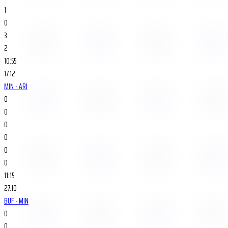
1
0
3
2
10:55
17.12
MIN - ARI
0
0
0
0
0
0
11:15
27.10
BUF - MIN
0
0