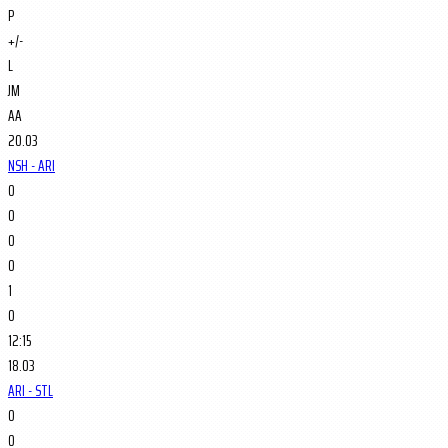
P
+/-
L
JM
AA
20.03
NSH - ARI
0
0
0
0
1
0
12:15
18.03
ARI - STL
0
0