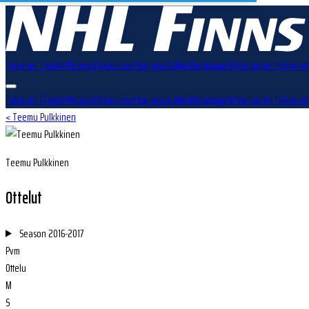
Tulokset
Tilastot
Pelaajat
Joukkueet
Sarjataulukko
Pudotuspelit
Varaukset
Palkinnot
Tulokset
Tilastot
Pelaajat
Joukkueet
Sarjataulukko
Pudotuspelit
Varaukset
Palkinnot
< Teemu Pulkkinen
Teemu Pulkkinen
Ottelut
Season
2016-2017
Pvm
Ottelu
M
S