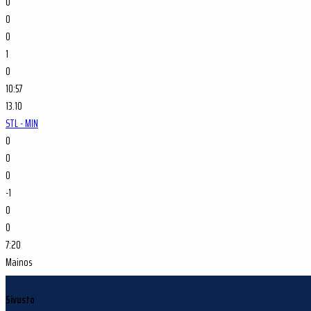
0
0
0
1
0
10:57
13.10
STL - MIN
0
0
0
-1
0
0
7:20
Mainos
Sivusto