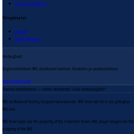
Instagram @nhlfinns
Yhteydenotot
LinkedIn
Twitter @hokram
HockeyDash
Englanninkielinen NHL-dashboard tuloksiin, tilastoihin ja sarjataulukkoon.
Avaa HockeyDash
Asenna sovelluksena
— valitse selaimesta "Lisää aloitusnäytölle"
NHL on National Hockey Leaguen tavaramerkki. NHL-finns.site:llä ei ole yhteyksiä
NHL:ään.
NHL team logos are the property of the respective teams. NHL player images are the
property of the NHL.