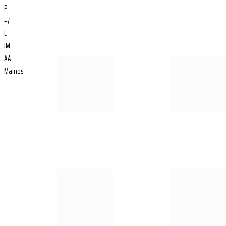
P
+/-
L
JM
AA
Mainos