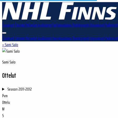
Tulokset
Tilastot
Pelaajat
Joukkueet
Sarjataulukko
Pudotuspelit
Varaukset
Palkinnot
Tulokset
Tilastot
Pelaajat
Joukkueet
Sarjataulukko
Pudotuspelit
Varaukset
Palkinnot
< Sami Salo
Sami Salo
Ottelut
Season
2011-2012
Pvm
Ottelu
M
S