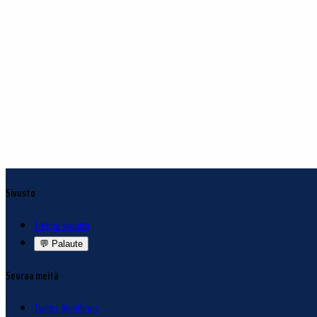
Sivusto
Tietoja sivuista
💬
Palaute
Seuraa meitä
Twitter @nhlfinns