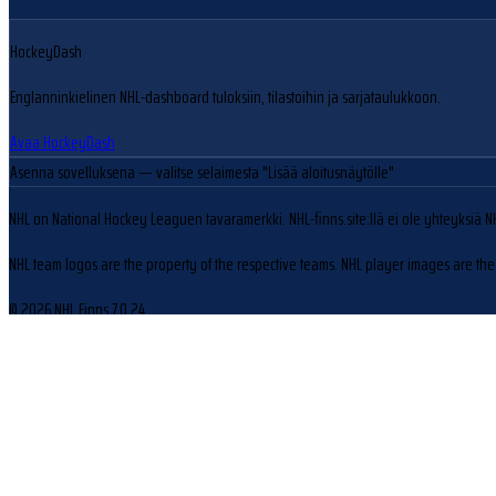
HockeyDash
Englanninkielinen NHL-dashboard tuloksiin, tilastoihin ja sarjataulukkoon.
Avaa HockeyDash
Asenna sovelluksena
— valitse selaimesta "Lisää aloitusnäytölle"
NHL on National Hockey Leaguen tavaramerkki. NHL-finns.site:llä ei ole yhteyksiä N
NHL team logos are the property of the respective teams. NHL player images are the 
© 2026 NHL Finns
7.0.24
Evästeasetukset
Käytämme evästeitä sivuston toiminnan parantamiseen ja kävijäliikenteen analysoin
Hylkää
Hyväksy