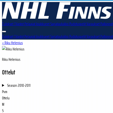
Tulokset
Tilastot
Pelaajat
Joukkueet
Sarjataulukko
Pudotuspelit
Varaukset
Palkinnot
Tulokset
Tilastot
Pelaajat
Joukkueet
Sarjataulukko
Pudotuspelit
Varaukset
Palkinnot
< Riku Helenius
Riku Helenius
Ottelut
Season
2010-2011
Pvm
Ottelu
M
S