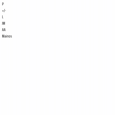
P
+/-
L
JM
AA
Mainos