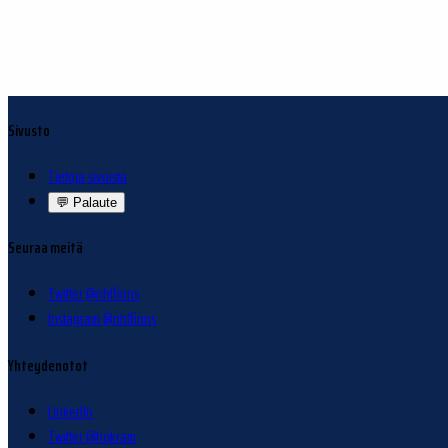
Sivusto
Tietoja sivuista
💬
Palaute
Seuraa meitä
Twitter @nhlfinns
Instagram @nhlfinns
Yhteydenotot
LinkedIn
Twitter @hokram