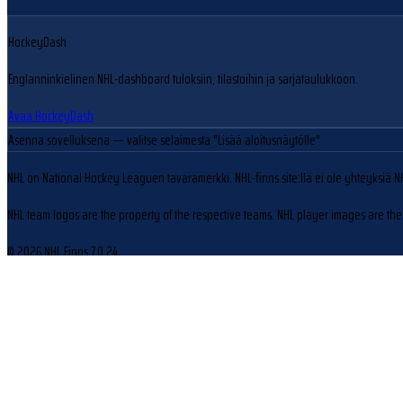
HockeyDash
Englanninkielinen NHL-dashboard tuloksiin, tilastoihin ja sarjataulukkoon.
Avaa HockeyDash
Asenna sovelluksena
— valitse selaimesta "Lisää aloitusnäytölle"
NHL on National Hockey Leaguen tavaramerkki. NHL-finns.site:llä ei ole yhteyksiä N
NHL team logos are the property of the respective teams. NHL player images are the 
© 2026 NHL Finns
7.0.24
Evästeasetukset
Käytämme evästeitä sivuston toiminnan parantamiseen ja kävijäliikenteen analysoin
Hylkää
Hyväksy