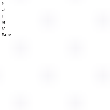
P
+/-
L
JM
AA
Mainos