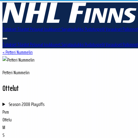
Tulokset
Tilastot
Pelaajat
Joukkueet
Sarjataulukko
Pudotuspelit
Varaukset
Palkinnot
Tulokset
Tilastot
Pelaajat
Joukkueet
Sarjataulukko
Pudotuspelit
Varaukset
Palkinnot
< Petteri Nummelin
Petteri Nummelin
Ottelut
Season
2008 Playoffs
Pvm
Ottelu
M
S