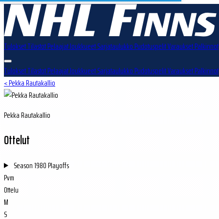
Tulokset
Tilastot
Pelaajat
Joukkueet
Sarjataulukko
Pudotuspelit
Varaukset
Palkinnot
Tulokset
Tilastot
Pelaajat
Joukkueet
Sarjataulukko
Pudotuspelit
Varaukset
Palkinnot
< Pekka Rautakallio
Pekka Rautakallio
Ottelut
Season
1980 Playoffs
Pvm
Ottelu
M
S