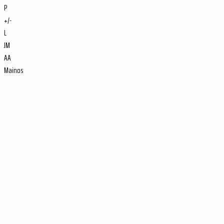
P
+/-
L
JM
AA
Mainos