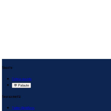
Sivusto
Tietoja sivuista
💬
Palaute
Seuraa meitä
Twitter @nhlfinns