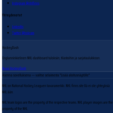
Instagram @nhlfinns
Yhteydenotot
LinkedIn
Twitter @hokram
HockeyDash
Englanninkielinen NHL-dashboard tuloksiin, tilastoihin ja sarjataulukkoon.
Avaa HockeyDash
Asenna sovelluksena
— valitse selaimesta "Lisää aloitusnäytölle"
NHL on National Hockey Leaguen tavaramerkki. NHL-finns.site:llä ei ole yhteyksiä
NHL:ään.
NHL team logos are the property of the respective teams. NHL player images are the
property of the NHL.