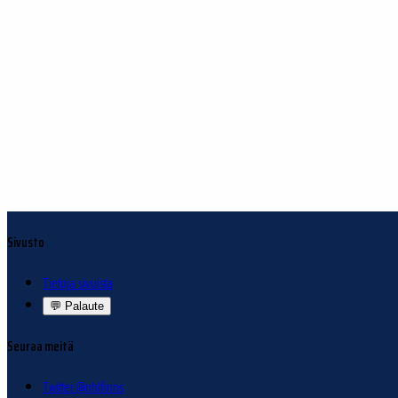
Sivusto
Tietoja sivuista
💬
Palaute
Seuraa meitä
Twitter @nhlfinns