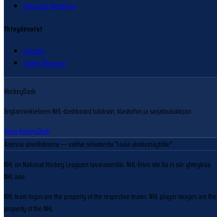
Instagram @nhlfinns
Yhteydenotot
LinkedIn
Twitter @hokram
HockeyDash
Englanninkielinen NHL-dashboard tuloksiin, tilastoihin ja sarjataulukkoon.
Avaa HockeyDash
Asenna sovelluksena
— valitse selaimesta "Lisää aloitusnäytölle"
NHL on National Hockey Leaguen tavaramerkki. NHL-finns.site:llä ei ole yhteyksiä
NHL:ään.
NHL team logos are the property of the respective teams. NHL player images are the
property of the NHL.