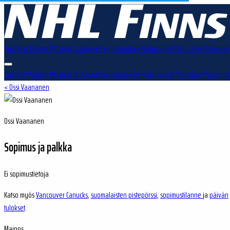
Tulokset
Tilastot
Pelaajat
Joukkueet
Sarjataulukko
Pudotuspelit
Varaukset
Palkinnot
Tulokset
Tilastot
Pelaajat
Joukkueet
Sarjataulukko
Pudotuspelit
Varaukset
Palkinnot
< Ossi Vaananen
Ossi Vaananen
Sopimus ja palkka
Ei sopimustietoja
Katso myös
Vancouver Canucks
,
suomalaisten pistepörssi
,
sopimustilanne
ja
päivän
tulokset
.
Mainos