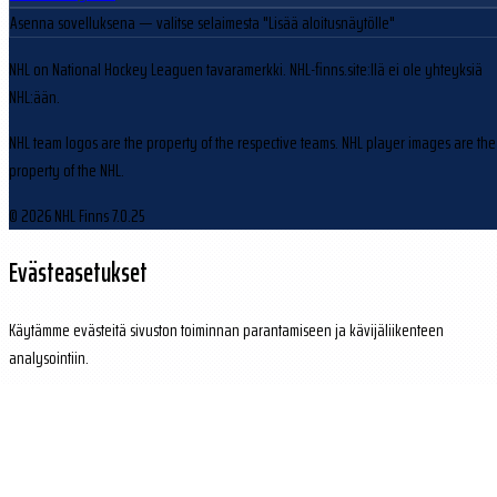
Asenna sovelluksena
— valitse selaimesta "Lisää aloitusnäytölle"
NHL on National Hockey Leaguen tavaramerkki. NHL-finns.site:llä ei ole yhteyksiä
NHL:ään.
NHL team logos are the property of the respective teams. NHL player images are the
property of the NHL.
© 2026 NHL Finns
7.0.25
Evästeasetukset
Käytämme evästeitä sivuston toiminnan parantamiseen ja kävijäliikenteen
analysointiin.
Hylkää
Hyväksy