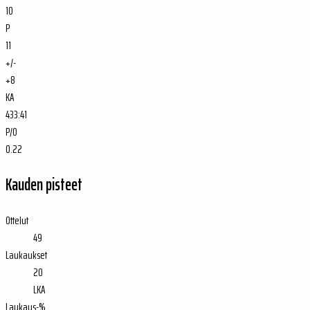
10
P
11
+/-
+8
KA
433:41
P/O
0.22
Kauden pisteet
Ottelut
49
Laukaukset
20
LKA
Laukaus-%