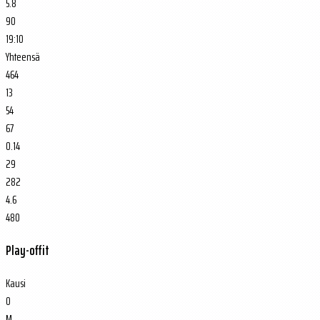
5.8
90
19:10
Yhteensä
464
13
54
67
0.14
29
282
4.6
480
Play-offit
Kausi
O
M