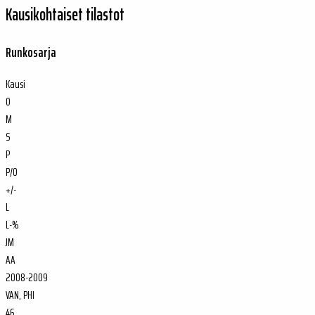
Kausikohtaiset tilastot
Runkosarja
Kausi
O
M
S
P
P/O
+/-
L
L-%
JM
AA
2008-2009
VAN, PHI
46