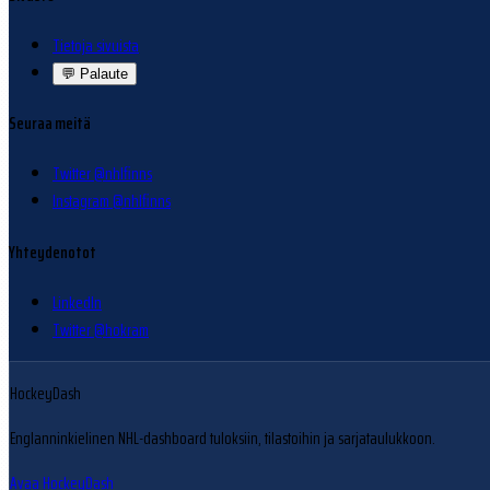
Tietoja sivuista
💬
Palaute
Seuraa meitä
Twitter @nhlfinns
Instagram @nhlfinns
Yhteydenotot
LinkedIn
Twitter @hokram
HockeyDash
Englanninkielinen NHL-dashboard tuloksiin, tilastoihin ja sarjataulukkoon.
Avaa HockeyDash