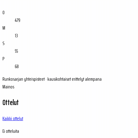
O
479
M
13
S
55
P
68
Runkosarjan yhteispisteet · kausikohtaiset erittelyt alempana
Mainos
Ottelut
Kaikki ottelut
Ei otteluita