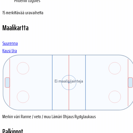
Phoenix Coyotes
15 merkittävää uravaihetta
Maalikartta
Suurenna
Kausi
Ura
Ei maalisijainteja
Merkin väri
Ranne / veto / muu
Lämäri
Ohjaus
Rystylaukaus
Palkinnot