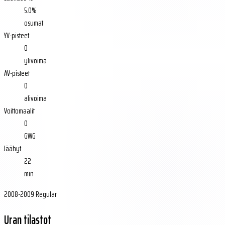
5.0%
osumat
YV-pisteet
0
ylivoima
AV-pisteet
0
alivoima
Voittomaalit
0
GWG
Jäähyt
22
min
2008-2009 Regular
Uran tilastot