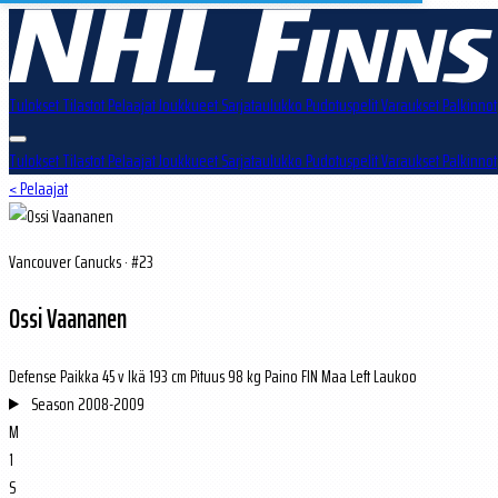
Tulokset
Tilastot
Pelaajat
Joukkueet
Sarjataulukko
Pudotuspelit
Varaukset
Palkinnot
Tulokset
Tilastot
Pelaajat
Joukkueet
Sarjataulukko
Pudotuspelit
Varaukset
Palkinnot
< Pelaajat
Vancouver Canucks · #23
Ossi Vaananen
Defense
Paikka
45 v
Ikä
193 cm
Pituus
98 kg
Paino
FIN
Maa
Left
Laukoo
Season
2008-2009
M
1
S