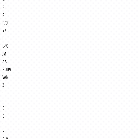
S
P
P/O
+/-
L
L-%
JM
AA
2009
VAN
3
0
0
0
0
0
2