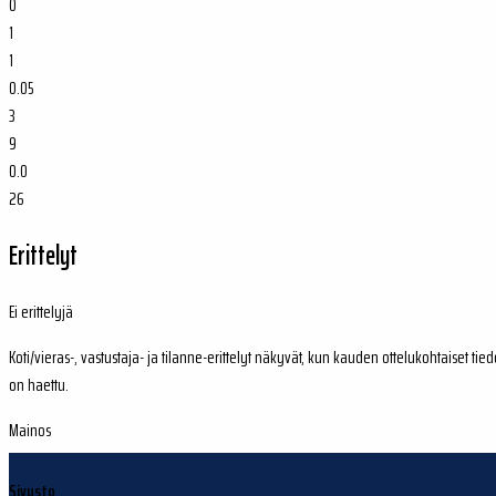
0
1
1
0.05
3
9
0.0
26
Erittelyt
Ei erittelyjä
Koti/vieras-, vastustaja- ja tilanne-erittelyt näkyvät, kun kauden ottelukohtaiset tied
on haettu.
Mainos
Sivusto