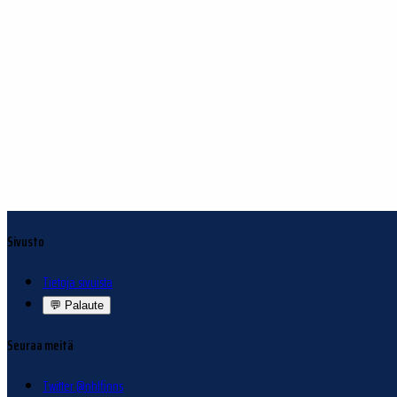
Sivusto
Tietoja sivuista
💬
Palaute
Seuraa meitä
Twitter @nhlfinns