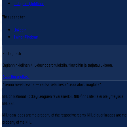
Instagram @nhlfinns
Yhteydenotot
LinkedIn
Twitter @hokram
HockeyDash
Englanninkielinen NHL-dashboard tuloksiin, tilastoihin ja sarjataulukkoon.
Avaa HockeyDash
Asenna sovelluksena
— valitse selaimesta "Lisää aloitusnäytölle"
NHL on National Hockey Leaguen tavaramerkki. NHL-finns.site:llä ei ole yhteyksiä
NHL:ään.
NHL team logos are the property of the respective teams. NHL player images are the
property of the NHL.