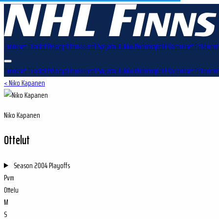
Tulokset
Tilastot
Pelaajat
Joukkueet
Sarjataulukko
Pudotuspelit
Varaukset
Palkinnot
Tulokset
Tilastot
Pelaajat
Joukkueet
Sarjataulukko
Pudotuspelit
Varaukset
Palkinnot
< Niko Kapanen
Niko Kapanen
Ottelut
Season
2004 Playoffs
Pvm
Ottelu
M
S