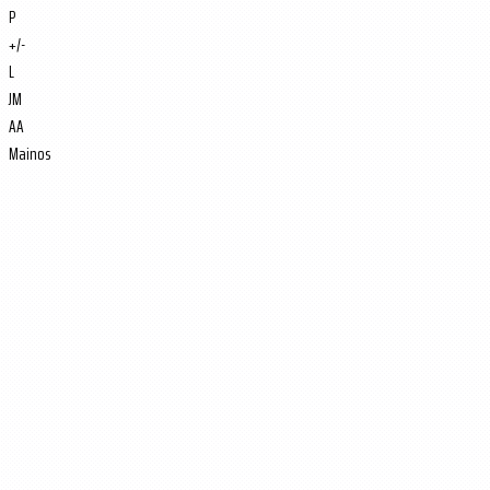
P
+/-
L
JM
AA
Mainos