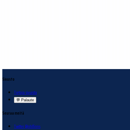
Sivusto
Tietoja sivuista
💬
Palaute
Seuraa meitä
Twitter @nhlfinns