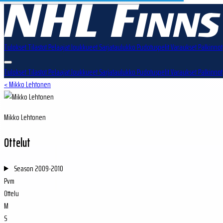
Tulokset
Tilastot
Pelaajat
Joukkueet
Sarjataulukko
Pudotuspelit
Varaukset
Palkinnot
Tulokset
Tilastot
Pelaajat
Joukkueet
Sarjataulukko
Pudotuspelit
Varaukset
Palkinnot
< Mikko Lehtonen
Mikko Lehtonen
Ottelut
Season
2009-2010
Pvm
Ottelu
M
S