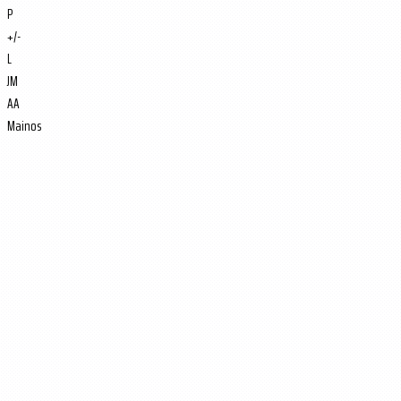
P
+/-
L
JM
AA
Mainos