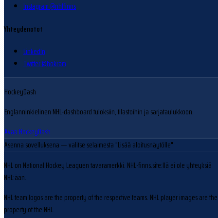
Instagram @nhlfinns
Yhteydenotot
LinkedIn
Twitter @hokram
HockeyDash
Englanninkielinen NHL-dashboard tuloksiin, tilastoihin ja sarjataulukkoon.
Avaa HockeyDash
Asenna sovelluksena
— valitse selaimesta "Lisää aloitusnäytölle"
NHL on National Hockey Leaguen tavaramerkki. NHL-finns.site:llä ei ole yhteyksiä
NHL:ään.
NHL team logos are the property of the respective teams. NHL player images are the
property of the NHL.