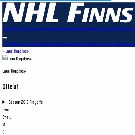
Tulokset
Tilastot
Pelaajat
Joukkueet
Sarjataulukko
Pudotuspelit
Varaukset
Palkinnot
Tulokset
Tilastot
Pelaajat
Joukkueet
Sarjataulukko
Pudotuspelit
Varaukset
Palkinnot
< Lauri Korpikoski
Lauri Korpikoski
Ottelut
Season
2012 Playoffs
Pvm
Ottelu
M
S