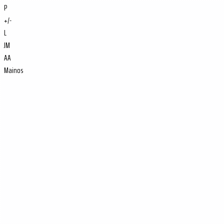
P
+/-
L
JM
AA
Mainos