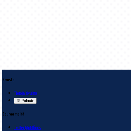
Sivusto
Tietoja sivuista
💬
Palaute
Seuraa meitä
Twitter @nhlfinns