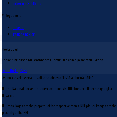
Instagram @nhlfinns
Yhteydenotot
LinkedIn
Twitter @hokram
HockeyDash
Englanninkielinen NHL-dashboard tuloksiin, tilastoihin ja sarjataulukkoon.
Avaa HockeyDash
Asenna sovelluksena
— valitse selaimesta "Lisää aloitusnäytölle"
NHL on National Hockey Leaguen tavaramerkki. NHL-finns.site:llä ei ole yhteyksiä
NHL:ään.
NHL team logos are the property of the respective teams. NHL player images are the
property of the NHL.