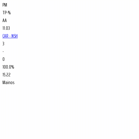
PM
TP-%
AA
11.03
CAR - NSH
3
-
0
100.0%
15:22
Mainos