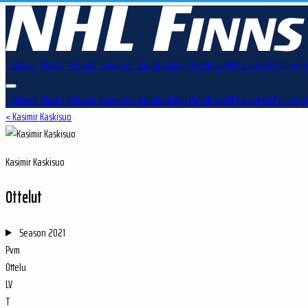
Tulokset
Tilastot
Pelaajat
Joukkueet
Sarjataulukko
Pudotuspelit
Varaukset
Palkinnot
Tulokset
Tilastot
Pelaajat
Joukkueet
Sarjataulukko
Pudotuspelit
Varaukset
Palkinnot
< Kasimir Kaskisuo
Kasimir Kaskisuo
Ottelut
Season
2021
Pvm
Ottelu
LV
T