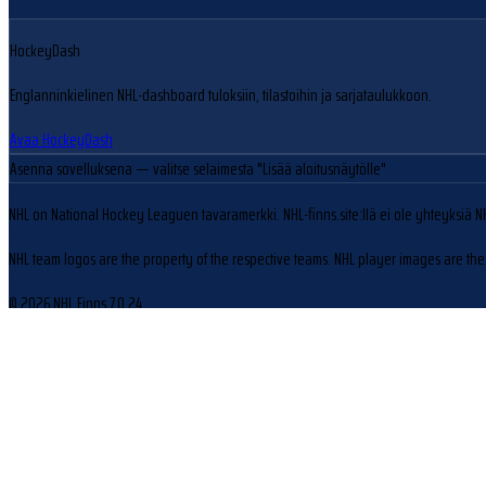
HockeyDash
Englanninkielinen NHL-dashboard tuloksiin, tilastoihin ja sarjataulukkoon.
Avaa HockeyDash
Asenna sovelluksena
— valitse selaimesta "Lisää aloitusnäytölle"
NHL on National Hockey Leaguen tavaramerkki. NHL-finns.site:llä ei ole yhteyksiä N
NHL team logos are the property of the respective teams. NHL player images are the 
© 2026 NHL Finns
7.0.24
Evästeasetukset
Käytämme evästeitä sivuston toiminnan parantamiseen ja kävijäliikenteen analysoin
Hylkää
Hyväksy