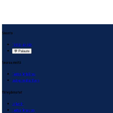
Sivusto
Tietoja sivuista
💬
Palaute
Seuraa meitä
Twitter @nhlfinns
Instagram @nhlfinns
Yhteydenotot
LinkedIn
Twitter @hokram