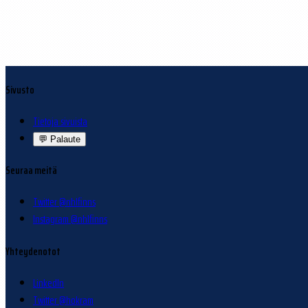
Sivusto
Tietoja sivuista
💬
Palaute
Seuraa meitä
Twitter @nhlfinns
Instagram @nhlfinns
Yhteydenotot
LinkedIn
Twitter @hokram