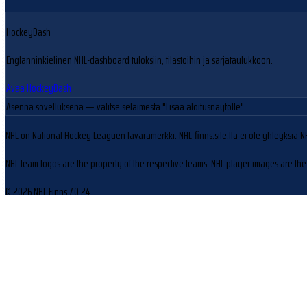
HockeyDash
Englanninkielinen NHL-dashboard tuloksiin, tilastoihin ja sarjataulukkoon.
Avaa HockeyDash
Asenna sovelluksena
— valitse selaimesta "Lisää aloitusnäytölle"
NHL on National Hockey Leaguen tavaramerkki. NHL-finns.site:llä ei ole yhteyksiä N
NHL team logos are the property of the respective teams. NHL player images are the 
© 2026 NHL Finns
7.0.24
Evästeasetukset
Käytämme evästeitä sivuston toiminnan parantamiseen ja kävijäliikenteen analysoin
Hylkää
Hyväksy