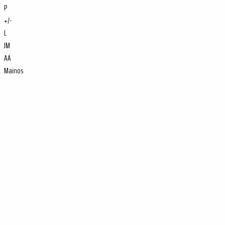
P
+/-
L
JM
AA
Mainos