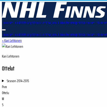
Tulokset
Tilastot
Pelaajat
Joukkueet
Sarjataulukko
Pudotuspelit
Varaukset
Palkinnot
Tulokset
Tilastot
Pelaajat
Joukkueet
Sarjataulukko
Pudotuspelit
Varaukset
Palkinnot
< Kari Lehtonen
Kari Lehtonen
Ottelut
Season
2014-2015
Pvm
Ottelu
M
S