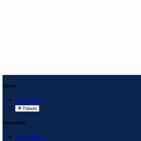
Sivusto
Tietoja sivuista
💬
Palaute
Seuraa meitä
Twitter @nhlfinns