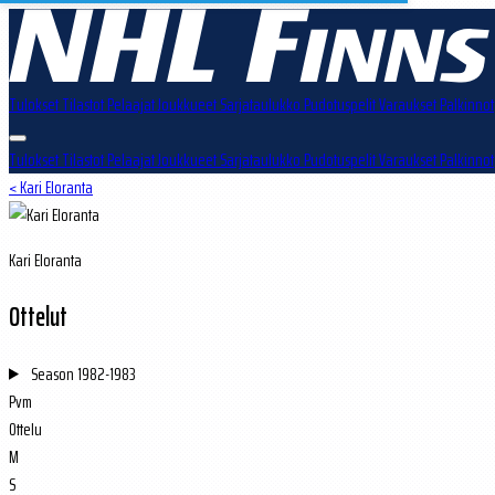
Tulokset
Tilastot
Pelaajat
Joukkueet
Sarjataulukko
Pudotuspelit
Varaukset
Palkinnot
Tulokset
Tilastot
Pelaajat
Joukkueet
Sarjataulukko
Pudotuspelit
Varaukset
Palkinnot
< Kari Eloranta
Kari Eloranta
Ottelut
Season
1982-1983
Pvm
Ottelu
M
S