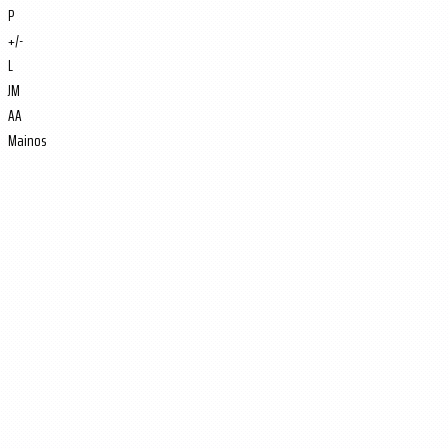
P
+/-
L
JM
AA
Mainos