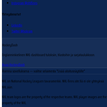
Instagram @nhlfinns
Yhteydenotot
LinkedIn
Twitter @hokram
HockeyDash
Englanninkielinen NHL-dashboard tuloksiin, tilastoihin ja sarjataulukkoon.
Avaa HockeyDash
Asenna sovelluksena
— valitse selaimesta "Lisää aloitusnäytölle"
NHL on National Hockey Leaguen tavaramerkki. NHL-finns.site:llä ei ole yhteyksiä
NHL:ään.
NHL team logos are the property of the respective teams. NHL player images are the
property of the NHL.