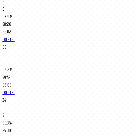
-
2
93.9%
58:28
25.02
CBJ - CHI
26
-
1
96.2%
59:52
23.02
CBJ - CHI
34
-
5
85.3%
65:00