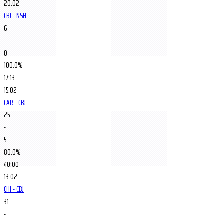
20.02
CBJ - NSH
6
-
0
100.0%
17:13
15.02
CAR - CBJ
25
-
5
80.0%
40:00
13.02
CHI - CBJ
31
-