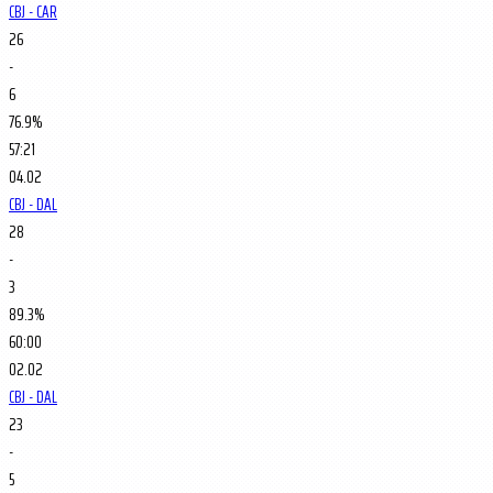
CBJ - CAR
26
-
6
76.9%
57:21
04.02
CBJ - DAL
28
-
3
89.3%
60:00
02.02
CBJ - DAL
23
-
5