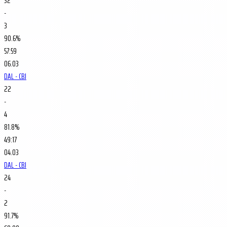
32
-
3
90.6%
57:59
06.03
DAL - CBJ
22
-
4
81.8%
49:17
04.03
DAL - CBJ
24
-
2
91.7%