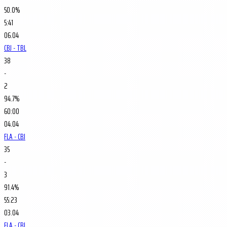
50.0%
5:41
06.04
CBJ - TBL
38
-
2
94.7%
60:00
04.04
FLA - CBJ
35
-
3
91.4%
55:23
03.04
FLA - CBJ