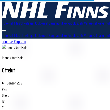
Tulokset
Tilastot
Pelaajat
Joukkueet
Sarjataulukko
Pudotuspelit
Varaukset
Palkinnot
Tulokset
Tilastot
Pelaajat
Joukkueet
Sarjataulukko
Pudotuspelit
Varaukset
Palkinnot
< Joonas Korpisalo
Joonas Korpisalo
Ottelut
Season
2021
Pvm
Ottelu
LV
T