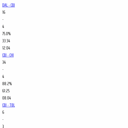
DAL - CBJ
16
-
4
75.0%
33:34
12.04
CBJ - CHI
34
-
4
88.2%
61:25
08.04
CBJ - TBL
6
-
3