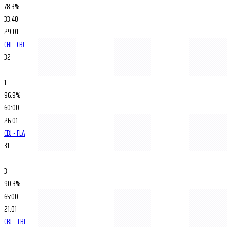
78.3%
33:40
29.01
CHI - CBJ
32
-
1
96.9%
60:00
26.01
CBJ - FLA
31
-
3
90.3%
65:00
21.01
CBJ - TBL