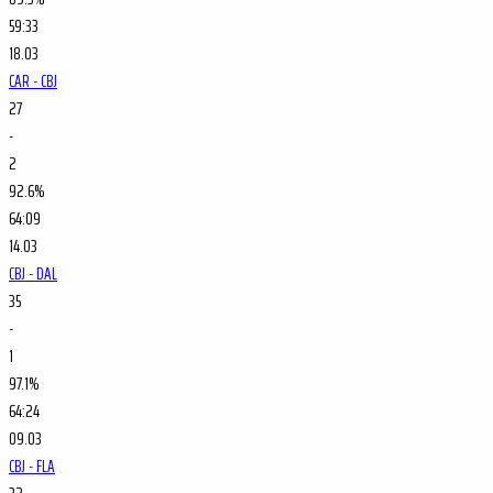
59:33
18.03
CAR - CBJ
27
-
2
92.6%
64:09
14.03
CBJ - DAL
35
-
1
97.1%
64:24
09.03
CBJ - FLA