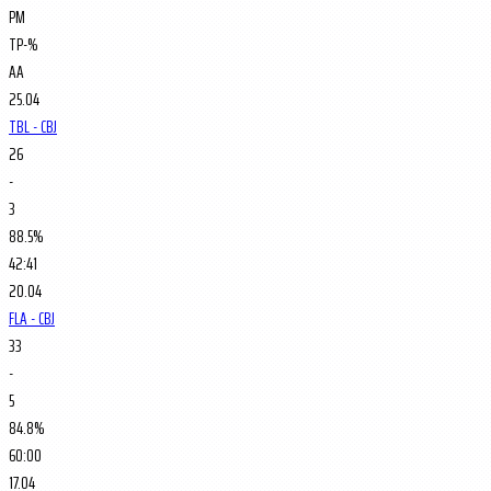
PM
TP-%
AA
25.04
TBL - CBJ
26
-
3
88.5%
42:41
20.04
FLA - CBJ
33
-
5
84.8%
60:00
17.04