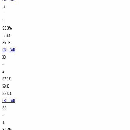
13
-
1
92.3%
18:33
25.03
CBJ - CAR
33
-
4
87.9%
59:13
22.03
CBJ - CAR
28
-
3
89.3%