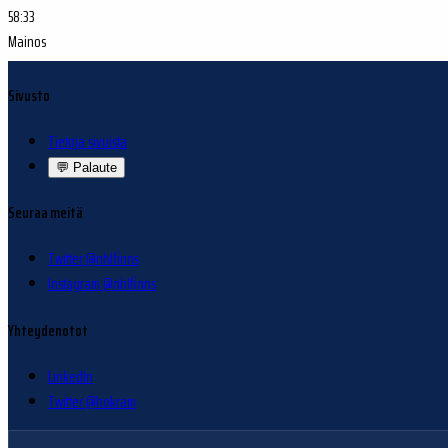
58:33
Mainos
Sivusto
Tietoja sivuista
💬
Palaute
Seuraa meitä
Twitter @nhlfinns
Instagram @nhlfinns
Yhteydenotot
LinkedIn
Twitter @hokram