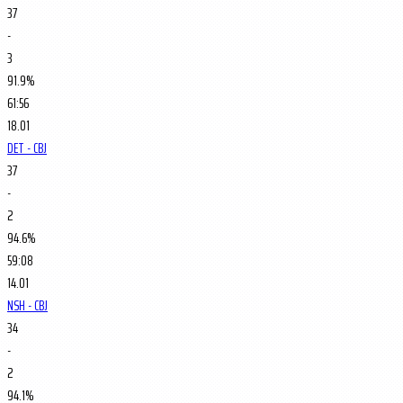
37
-
3
91.9%
61:56
18.01
DET - CBJ
37
-
2
94.6%
59:08
14.01
NSH - CBJ
34
-
2
94.1%