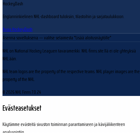
HockeyDash
Englanninkielinen NHL-dashboard tuloksiin, tilastoihin ja sarjataulukkoon.
Avaa HockeyDash
Asenna sovelluksena
— valitse selaimesta "Lisää aloitusnäytölle"
NHL on National Hockey Leaguen tavaramerkki. NHL-finns.site:llä ei ole yhteyksiä
NHL:ään.
NHL team logos are the property of the respective teams. NHL player images are the
property of the NHL.
© 2026 NHL Finns
7.0.24
Evästeasetukset
Käytämme evästeitä sivuston toiminnan parantamiseen ja kävijäliikenteen
analysointiin.