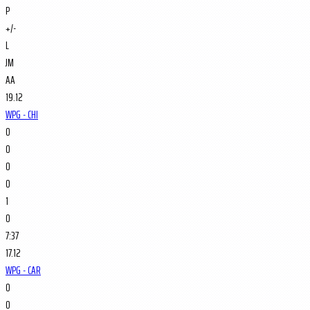
P
+/-
L
JM
AA
19.12
WPG - CHI
0
0
0
0
1
0
7:37
17.12
WPG - CAR
0
0