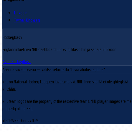
LinkedIn
Twitter @hokram
HockeyDash
Englanninkielinen NHL-dashboard tuloksiin, tilastoihin ja sarjataulukkoon.
Avaa HockeyDash
Asenna sovelluksena
— valitse selaimesta "Lisää aloitusnäytölle"
NHL on National Hockey Leaguen tavaramerkki. NHL-finns.site:llä ei ole yhteyksiä
NHL:ään.
NHL team logos are the property of the respective teams. NHL player images are the
property of the NHL.
© 2026 NHL Finns
7.0.25