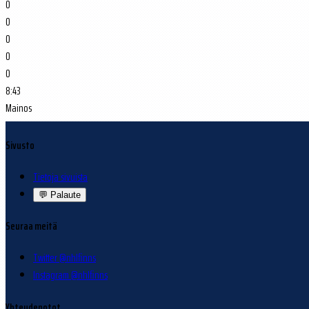
0
0
0
0
0
8:43
Mainos
Sivusto
Tietoja sivuista
💬
Palaute
Seuraa meitä
Twitter @nhlfinns
Instagram @nhlfinns
Yhteydenotot