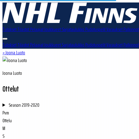
Tulokset
Tilastot
Pelaajat
Joukkueet
Sarjataulukko
Pudotuspelit
Varaukset
Palkinnot
Tulokset
Tilastot
Pelaajat
Joukkueet
Sarjataulukko
Pudotuspelit
Varaukset
Palkinnot
< Joona Luoto
Joona Luoto
Ottelut
Season
2019-2020
Pvm
Ottelu
M
S