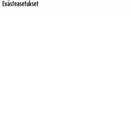
Evästeasetukset
Käytämme evästeitä sivuston toiminnan parantamiseen ja kävijäliikenteen
analysointiin.
Hylkää
Hyväksy