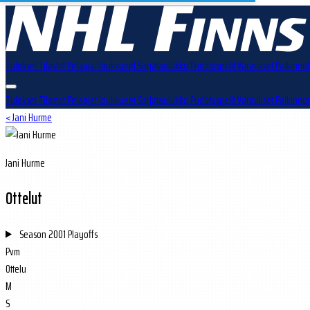
Tulokset
Tilastot
Pelaajat
Joukkueet
Sarjataulukko
Pudotuspelit
Varaukset
Palkinnot
Tulokset
Tilastot
Pelaajat
Joukkueet
Sarjataulukko
Pudotuspelit
Varaukset
Palkinnot
< Jani Hurme
Jani Hurme
Ottelut
Season
2001 Playoffs
Pvm
Ottelu
M
S