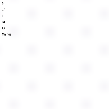
P
+/-
L
JM
AA
Mainos