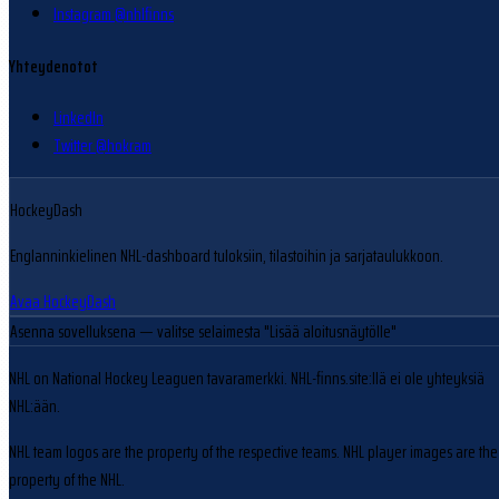
Instagram @nhlfinns
Yhteydenotot
LinkedIn
Twitter @hokram
HockeyDash
Englanninkielinen NHL-dashboard tuloksiin, tilastoihin ja sarjataulukkoon.
Avaa HockeyDash
Asenna sovelluksena
— valitse selaimesta "Lisää aloitusnäytölle"
NHL on National Hockey Leaguen tavaramerkki. NHL-finns.site:llä ei ole yhteyksiä
NHL:ään.
NHL team logos are the property of the respective teams. NHL player images are the
property of the NHL.