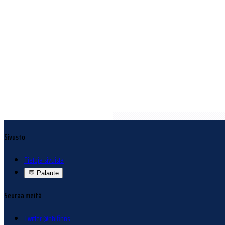
Sivusto
Tietoja sivuista
💬
Palaute
Seuraa meitä
Twitter @nhlfinns