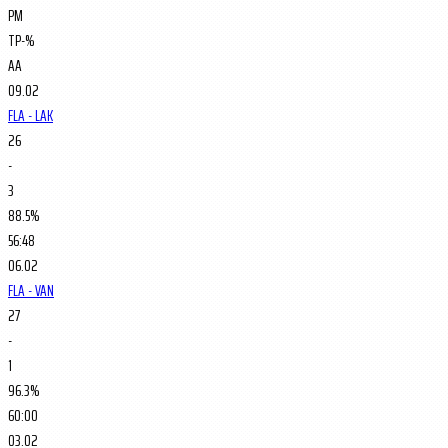
PM
TP-%
AA
09.02
FLA - LAK
26
-
3
88.5%
56:48
06.02
FLA - VAN
27
-
1
96.3%
60:00
03.02