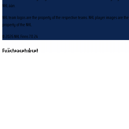
NHL:ään.
NHL team logos are the property of the respective teams. NHL player images are the
property of the NHL.
© 2026 NHL Finns
7.0.24
Evästeasetukset
Käytämme evästeitä sivuston toiminnan parantamiseen ja kävijäliikenteen
analysointiin.
Hylkää
Hyväksy