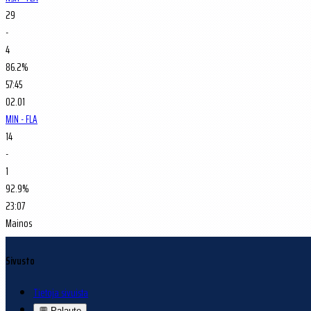
29
-
4
86.2%
57:45
02.01
MIN - FLA
14
-
1
92.9%
23:07
Mainos
Sivusto
Tietoja sivuista
💬
Palaute