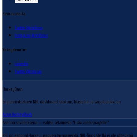
Seuraa meitä
Twitter @nhlfinns
Instagram @nhlfinns
Yhteydenotot
LinkedIn
Twitter @hokram
HockeyDash
Englanninkielinen NHL-dashboard tuloksiin, tilastoihin ja sarjataulukkoon.
Avaa HockeyDash
Asenna sovelluksena
— valitse selaimesta "Lisää aloitusnäytölle"
NHL on National Hockey Leaguen tavaramerkki. NHL-finns.site:llä ei ole yhteyksiä