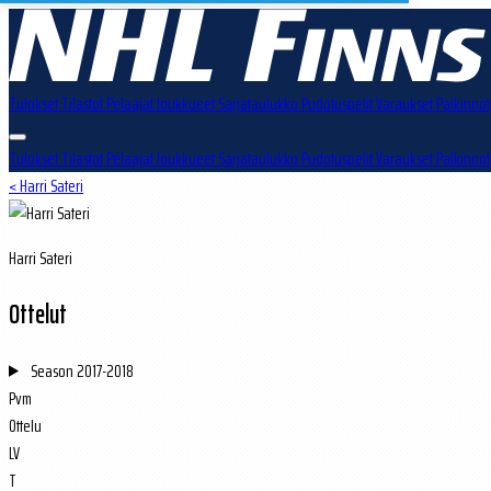
Tulokset
Tilastot
Pelaajat
Joukkueet
Sarjataulukko
Pudotuspelit
Varaukset
Palkinnot
Tulokset
Tilastot
Pelaajat
Joukkueet
Sarjataulukko
Pudotuspelit
Varaukset
Palkinnot
< Harri Sateri
Harri Sateri
Ottelut
Season
2017-2018
Pvm
Ottelu
LV
T