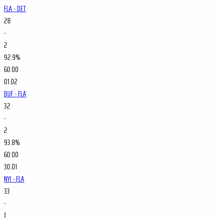
FLA - DET
28
-
2
92.9%
60:00
01.02
BUF - FLA
32
-
2
93.8%
60:00
30.01
NYI - FLA
33
-
1