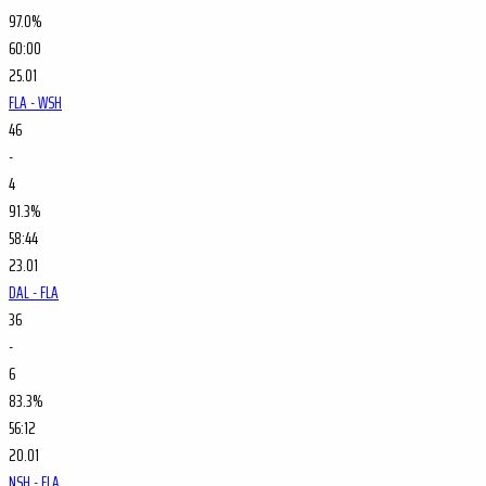
97.0%
60:00
25.01
FLA - WSH
46
-
4
91.3%
58:44
23.01
DAL - FLA
36
-
6
83.3%
56:12
20.01
NSH - FLA