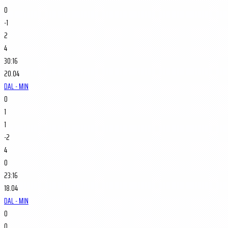
0
-1
2
4
30:16
20.04
DAL - MIN
0
1
1
-2
4
0
23:16
18.04
DAL - MIN
0
0