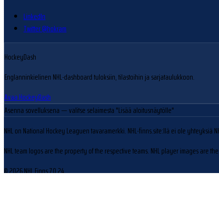
LinkedIn
Twitter @hokram
HockeyDash
Englanninkielinen NHL-dashboard tuloksiin, tilastoihin ja sarjataulukkoon.
Avaa HockeyDash
Asenna sovelluksena
— valitse selaimesta "Lisää aloitusnäytölle"
NHL on National Hockey Leaguen tavaramerkki. NHL-finns.site:llä ei ole yhteyksiä N
NHL team logos are the property of the respective teams. NHL player images are the 
© 2026 NHL Finns
7.0.24
Evästeasetukset