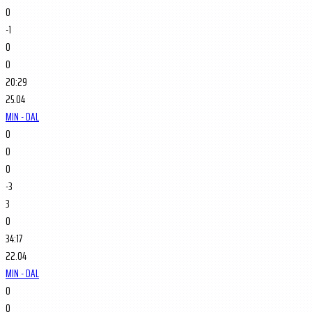
0
-1
0
0
20:29
25.04
MIN - DAL
0
0
0
-3
3
0
34:17
22.04
MIN - DAL
0
0