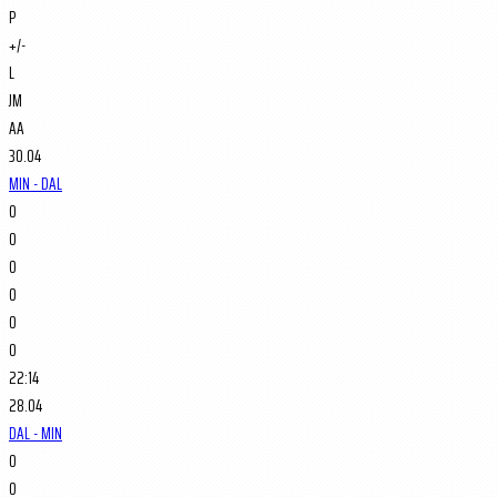
P
+/-
L
JM
AA
30.04
MIN - DAL
0
0
0
0
0
0
22:14
28.04
DAL - MIN
0
0