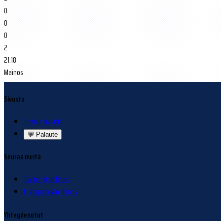
0
0
0
2
21:18
Mainos
Sivusto
Tietoja sivuista
💬
Palaute
Seuraa meitä
Twitter @nhlfinns
Instagram @nhlfinns
Yhteydenotot