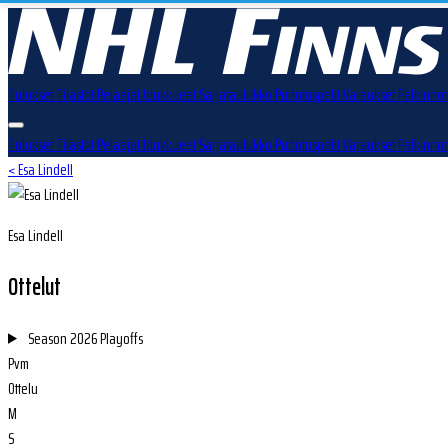
Tulokset
Tilastot
Pelaajat
Joukkueet
Sarjataulukko
Pudotuspelit
Varaukset
Palkinnot
Tulokset
Tilastot
Pelaajat
Joukkueet
Sarjataulukko
Pudotuspelit
Varaukset
Palkinnot
< Esa Lindell
Esa Lindell
Ottelut
Season
2026 Playoffs
Pvm
Ottelu
M
S