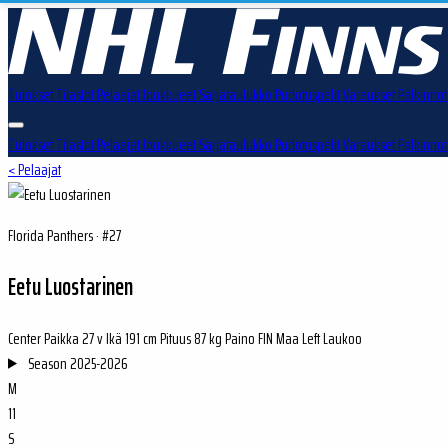
Tulokset
Tilastot
Pelaajat
Joukkueet
Sarjataulukko
Pudotuspelit
Varaukset
Palkinnot
Tulokset
Tilastot
Pelaajat
Joukkueet
Sarjataulukko
Pudotuspelit
Varaukset
Palkinnot
< Pelaajat
Florida Panthers · #27
Eetu Luostarinen
Center
Paikka
27 v
Ikä
191 cm
Pituus
87 kg
Paino
FIN
Maa
Left
Laukoo
Season
2025-2026
M
11
S