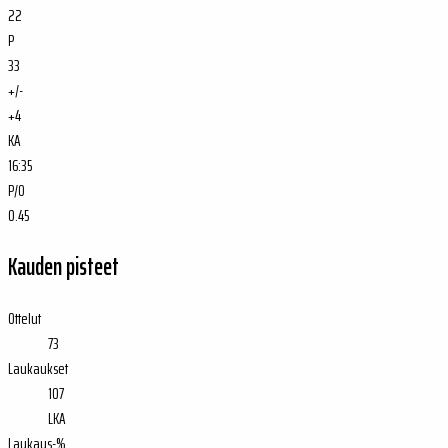
22
P
33
+/-
+4
KA
16:35
P/O
0.45
Kauden pisteet
Ottelut
73
Laukaukset
107
LKA
Laukaus-%