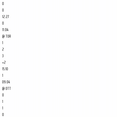
0
0
12:27
0
11.04
@
TOR
1
2
3
+2
15:10
1
09.04
@
OTT
0
1
1
0