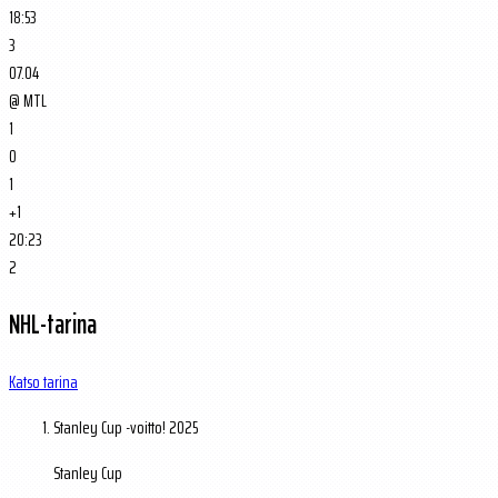
18:53
3
07.04
@
MTL
1
0
1
+1
20:23
2
NHL-tarina
Katso tarina
Stanley Cup -voitto!
2025
Stanley Cup