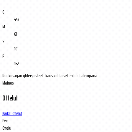
O
447
M
61
S
101
P
162
Runkosarjan yhteispisteet · kausikohtaiset erittelyt alempana
Mainos
Ottelut
Kaikki ottelut
Pvm
Ottelu