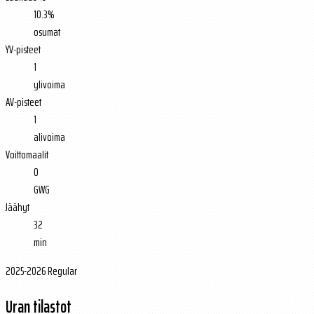
10.3%
osumat
YV-pisteet
1
ylivoima
AV-pisteet
1
alivoima
Voittomaalit
0
GWG
Jäähyt
32
min
2025-2026 Regular
Uran tilastot