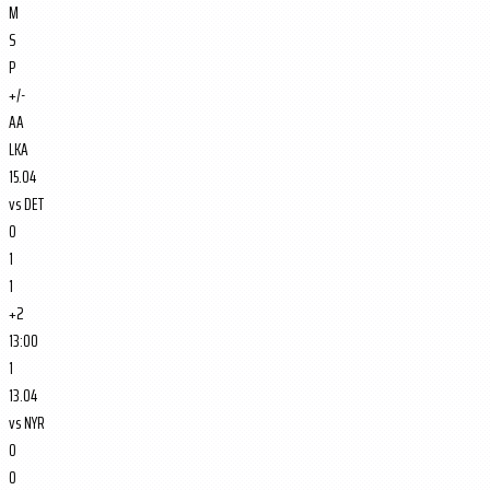
M
S
P
+/-
AA
LKA
15.04
vs
DET
0
1
1
+2
13:00
1
13.04
vs
NYR
0
0