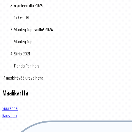
4 pisteen ilta
2025
1+3 vs TBL
Stanley Cup -voitto!
2024
Stanley Cup
Siirto
2021
Florida Panthers
14 merkittävää uravaihetta
Maalikartta
Suurenna
Kausi
Ura