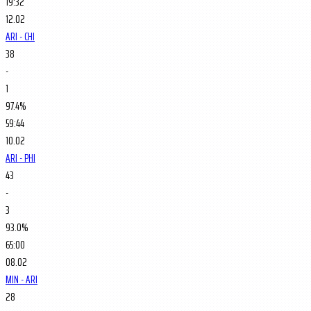
19:32
12.02
ARI - CHI
38
-
1
97.4%
59:44
10.02
ARI - PHI
43
-
3
93.0%
65:00
08.02
MIN - ARI
28