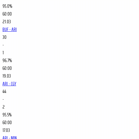
95.0%
60:00
21.03
BUF - ARI
30
-
1
96.7%
60:00
19.03
ARI - CGY
44
-
2
95.5%
60:00
17.03
ARI - MIN