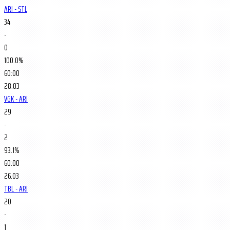
ARI - STL
34
-
0
100.0%
60:00
28.03
VGK - ARI
29
-
2
93.1%
60:00
26.03
TBL - ARI
20
-
1