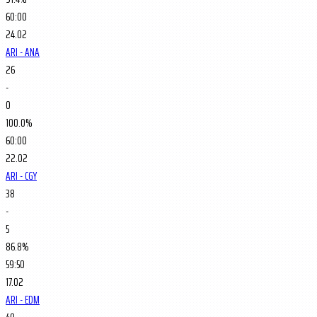
60:00
24.02
ARI - ANA
26
-
0
100.0%
60:00
22.02
ARI - CGY
38
-
5
86.8%
59:50
17.02
ARI - EDM