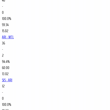
40
-
0
100.0%
59:34
15.02
ARI - MTL
36
-
2
94.4%
60:00
13.02
SJS - ARI
12
-
0
100.0%