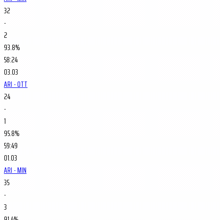
32
-
2
93.8%
58:24
03.03
ARI - OTT
24
-
1
95.8%
59:49
01.03
ARI - MIN
35
-
3
91.4%