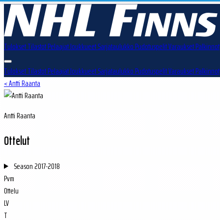
Tulokset
Tilastot
Pelaajat
Joukkueet
Sarjataulukko
Pudotuspelit
Varaukset
Palkinnot
Tulokset
Tilastot
Pelaajat
Joukkueet
Sarjataulukko
Pudotuspelit
Varaukset
Palkinnot
< Antti Raanta
Antti Raanta
Ottelut
Season
2017-2018
Pvm
Ottelu
LV
T