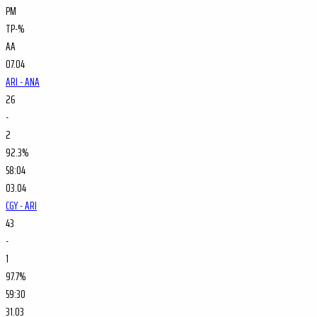
PM
TP-%
AA
07.04
ARI - ANA
26
-
2
92.3%
58:04
03.04
CGY - ARI
43
-
1
97.7%
59:30
31.03