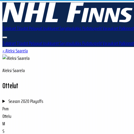
Tulokset
Tilastot
Pelaajat
Joukkueet
Sarjataulukko
Pudotuspelit
Varaukset
Palkinnot
Tulokset
Tilastot
Pelaajat
Joukkueet
Sarjataulukko
Pudotuspelit
Varaukset
Palkinnot
< Aleksi Saarela
Aleksi Saarela
Ottelut
Season
2020 Playoffs
Pvm
Ottelu
M
S