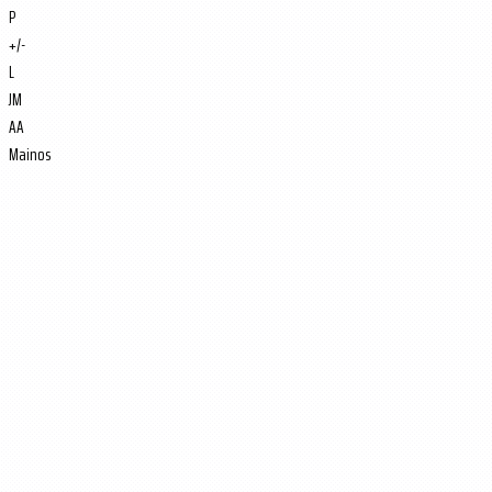
P
+/-
L
JM
AA
Mainos