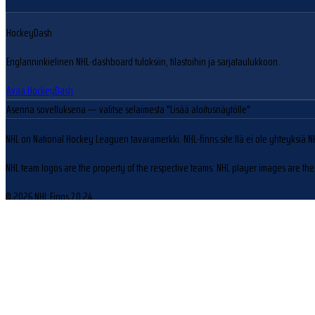
HockeyDash
Englanninkielinen NHL-dashboard tuloksiin, tilastoihin ja sarjataulukkoon.
Avaa HockeyDash
Asenna sovelluksena
— valitse selaimesta "Lisää aloitusnäytölle"
NHL on National Hockey Leaguen tavaramerkki. NHL-finns.site:llä ei ole yhteyksiä N
NHL team logos are the property of the respective teams. NHL player images are the 
© 2026 NHL Finns
7.0.24
Evästeasetukset
Käytämme evästeitä sivuston toiminnan parantamiseen ja kävijäliikenteen analysoin
Hylkää
Hyväksy