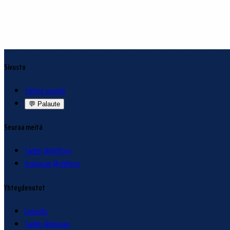
Sivusto
Tietoja sivuista
💬
Palaute
Seuraa meitä
Twitter @nhlfinns
Instagram @nhlfinns
Yhteydenotot
LinkedIn
Twitter @hokram