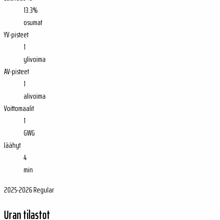
13.3%
osumat
YV-pisteet
1
ylivoima
AV-pisteet
1
alivoima
Voittomaalit
1
GWG
Jäähyt
4
min
2025-2026 Regular
Uran tilastot