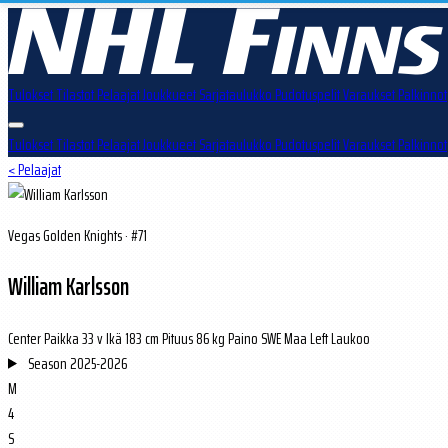
Tulokset
Tilastot
Pelaajat
Joukkueet
Sarjataulukko
Pudotuspelit
Varaukset
Palkinnot
Tulokset
Tilastot
Pelaajat
Joukkueet
Sarjataulukko
Pudotuspelit
Varaukset
Palkinnot
< Pelaajat
Vegas Golden Knights · #71
William Karlsson
Center
Paikka
33 v
Ikä
183 cm
Pituus
86 kg
Paino
SWE
Maa
Left
Laukoo
Season
2025-2026
M
4
S