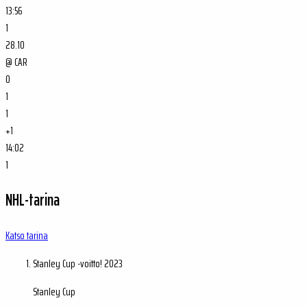
13:56
1
28.10
@
CAR
0
1
1
+1
14:02
1
NHL-tarina
Katso tarina
Stanley Cup -voitto!
2023
Stanley Cup