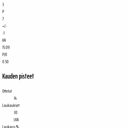
3
P
7
+/-
-1
KA
15:09
P/O
0.50
Kauden pisteet
Ottelut
14
Laukaukset
30
LKA
Laukaus-%