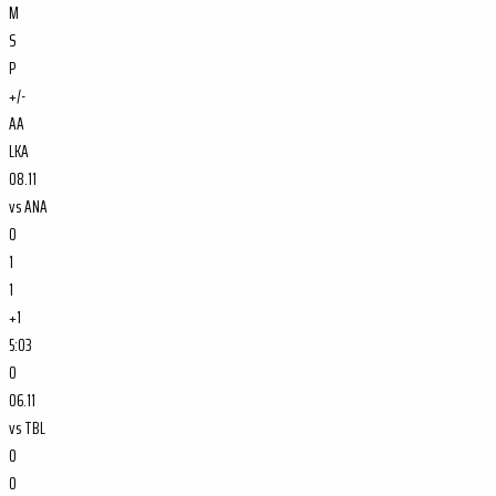
M
S
P
+/-
AA
LKA
08.11
vs
ANA
0
1
1
+1
5:03
0
06.11
vs
TBL
0
0