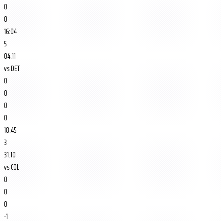
0
0
16:04
5
04.11
vs
DET
0
0
0
0
18:45
3
31.10
vs
COL
0
0
0
-1