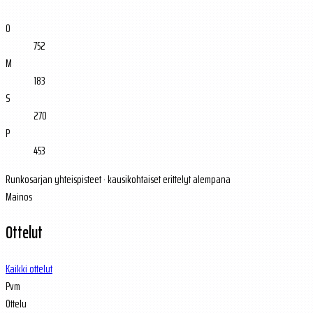
O
752
M
183
S
270
P
453
Runkosarjan yhteispisteet · kausikohtaiset erittelyt alempana
Mainos
Ottelut
Kaikki ottelut
Pvm
Ottelu