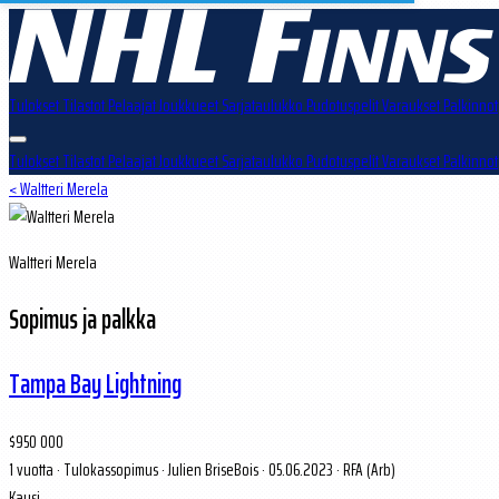
Tulokset
Tilastot
Pelaajat
Joukkueet
Sarjataulukko
Pudotuspelit
Varaukset
Palkinnot
Tulokset
Tilastot
Pelaajat
Joukkueet
Sarjataulukko
Pudotuspelit
Varaukset
Palkinnot
< Waltteri Merela
Waltteri Merela
Sopimus ja palkka
Tampa Bay Lightning
$950 000
1 vuotta
·
Tulokassopimus
·
Julien BriseBois · 05.06.2023
·
RFA (Arb)
Kausi