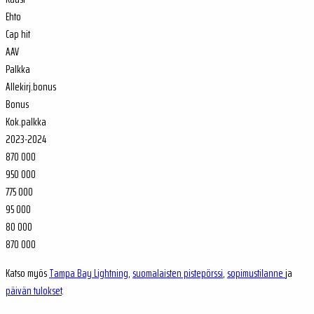
Ehto
Cap hit
AAV
Palkka
Allekirj.bonus
Bonus
Kok.palkka
2023-2024
870 000
950 000
775 000
95 000
80 000
870 000
Katso myös
Tampa Bay Lightning
,
suomalaisten pistepörssi
,
sopimustilanne
ja
päivän tulokset
.