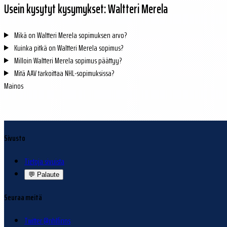
Usein kysytyt kysymykset: Waltteri Merela
Mikä on Waltteri Merela sopimuksen arvo?
Kuinka pitkä on Waltteri Merela sopimus?
Milloin Waltteri Merela sopimus päättyy?
Mitä AAV tarkoittaa NHL-sopimuksissa?
Mainos
Sivusto
Tietoja sivuista
💬
Palaute
Seuraa meitä
Twitter @nhlfinns