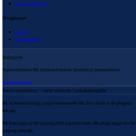
Instagram @nhlfinns
Yhteydenotot
LinkedIn
Twitter @hokram
HockeyDash
Englanninkielinen NHL-dashboard tuloksiin, tilastoihin ja sarjataulukkoon.
Avaa HockeyDash
Asenna sovelluksena
— valitse selaimesta "Lisää aloitusnäytölle"
NHL on National Hockey Leaguen tavaramerkki. NHL-finns.site:llä ei ole yhteyksiä
NHL:ään.
NHL team logos are the property of the respective teams. NHL player images are the
property of the NHL.