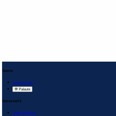
Sivusto
Tietoja sivuista
💬
Palaute
Seuraa meitä
Twitter @nhlfinns