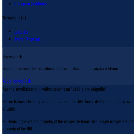
Instagram @nhlfinns
Yhteydenotot
LinkedIn
Twitter @hokram
HockeyDash
Englanninkielinen NHL-dashboard tuloksiin, tilastoihin ja sarjataulukkoon.
Avaa HockeyDash
Asenna sovelluksena
— valitse selaimesta "Lisää aloitusnäytölle"
NHL on National Hockey Leaguen tavaramerkki. NHL-finns.site:llä ei ole yhteyksiä
NHL:ään.
NHL team logos are the property of the respective teams. NHL player images are the
property of the NHL.