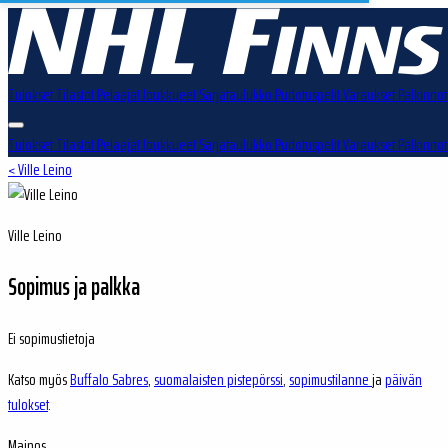
Tulokset
Tilastot
Pelaajat
Joukkueet
Sarjataulukko
Pudotuspelit
Varaukset
Palkinnot
Tulokset
Tilastot
Pelaajat
Joukkueet
Sarjataulukko
Pudotuspelit
Varaukset
Palkinnot
< Ville Leino
Ville Leino
Sopimus ja palkka
Ei sopimustietoja
Katso myös
Buffalo Sabres
,
suomalaisten pistepörssi
,
sopimustilanne
ja
päivän
tulokset
.
Mainos