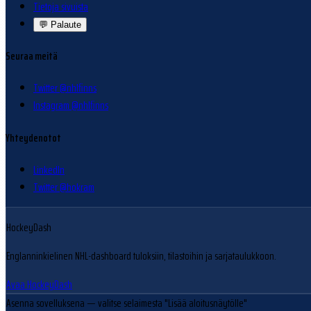
Tietoja sivuista
💬
Palaute
Seuraa meitä
Twitter @nhlfinns
Instagram @nhlfinns
Yhteydenotot
LinkedIn
Twitter @hokram
HockeyDash
Englanninkielinen NHL-dashboard tuloksiin, tilastoihin ja sarjataulukkoon.
Avaa HockeyDash
Asenna sovelluksena
— valitse selaimesta "Lisää aloitusnäytölle"