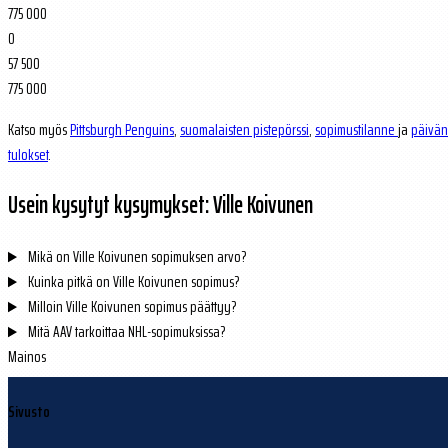
775 000
0
57 500
775 000
Katso myös
Pittsburgh Penguins
,
suomalaisten pistepörssi
,
sopimustilanne
ja
päivän
tulokset
.
Usein kysytyt kysymykset: Ville Koivunen
Mikä on Ville Koivunen sopimuksen arvo?
Kuinka pitkä on Ville Koivunen sopimus?
Milloin Ville Koivunen sopimus päättyy?
Mitä AAV tarkoittaa NHL-sopimuksissa?
Mainos
Sivusto