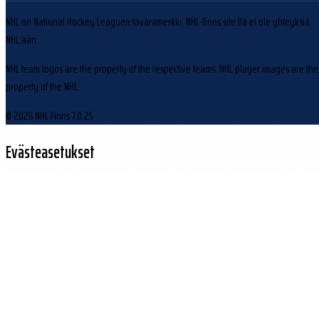
NHL on National Hockey Leaguen tavaramerkki. NHL-finns.site:llä ei ole yhteyksiä
NHL:ään.
NHL team logos are the property of the respective teams. NHL player images are the
property of the NHL.
© 2026 NHL Finns
7.0.25
Evästeasetukset
Käytämme evästeitä sivuston toiminnan parantamiseen ja kävijäliikenteen
analysointiin.
Hylkää
Hyväksy