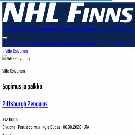
Tulokset
Tilastot
Pelaajat
Joukkueet
Sarjataulukko
Pudotuspelit
Varaukset
Palkinnot
Tulokset
Tilastot
Pelaajat
Joukkueet
Sarjataulukko
Pudotuspelit
Varaukset
Palkinnot
< Ville Koivunen
Ville Koivunen
Sopimus ja palkka
Pittsburgh Penguins
$32 000 000
8 vuotta
·
Perussopimus
·
Kyle Dubas · 06.08.2026
·
UFA
Kausi