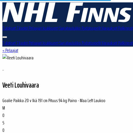
Tulokset
Tilastot
Pelaajat
Joukkueet
Sarjataulukko
Pudotuspelit
Varaukset
Palkinnot
Tulokset
Tilastot
Pelaajat
Joukkueet
Sarjataulukko
Pudotuspelit
Varaukset
Palkinnot
< Pelaajat
-
Veeti Louhivaara
Goalie
Paikka
20 v
Ikä
191 cm
Pituus
94 kg
Paino
-
Maa
Left
Laukoo
M
0
S
0