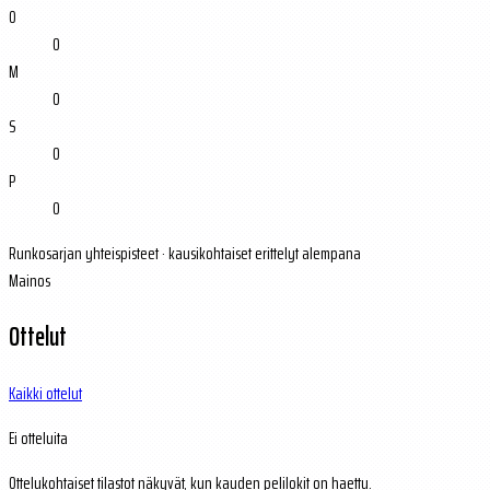
O
0
M
0
S
0
P
0
Runkosarjan yhteispisteet · kausikohtaiset erittelyt alempana
Mainos
Ottelut
Kaikki ottelut
Ei otteluita
Ottelukohtaiset tilastot näkyvät, kun kauden pelilokit on haettu.