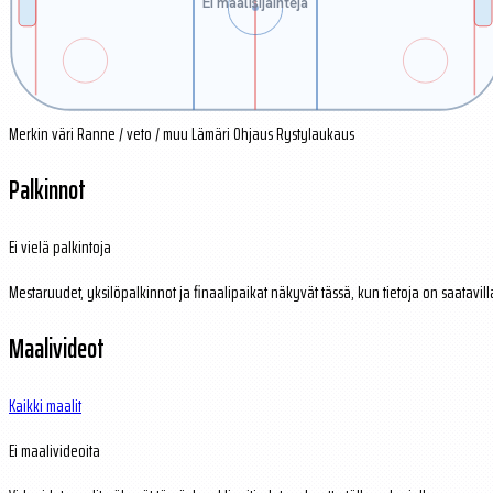
Ei maalisijainteja
Merkin väri
Ranne / veto / muu
Lämäri
Ohjaus
Rystylaukaus
Palkinnot
Ei vielä palkintoja
Mestaruudet, yksilöpalkinnot ja finaalipaikat näkyvät tässä, kun tietoja on saatavill
Maalivideot
Kaikki maalit
Ei maalivideoita