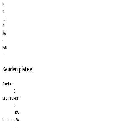
P
0
+/-
0
KA
-
P/O
-
Kauden pisteet
Ottelut
0
Laukaukset
0
LKA
Laukaus-%
—