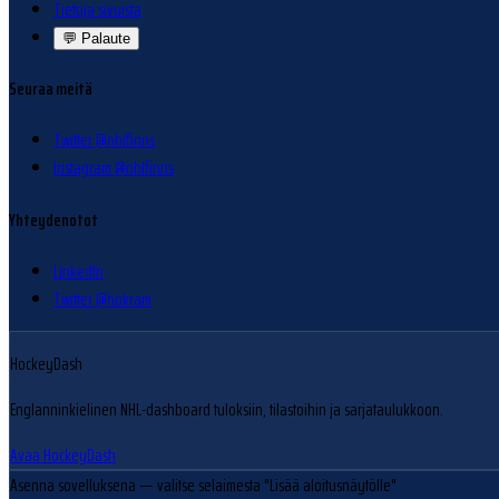
Tietoja sivuista
💬
Palaute
Seuraa meitä
Twitter @nhlfinns
Instagram @nhlfinns
Yhteydenotot
LinkedIn
Twitter @hokram
HockeyDash
Englanninkielinen NHL-dashboard tuloksiin, tilastoihin ja sarjataulukkoon.
Avaa HockeyDash
Asenna sovelluksena
— valitse selaimesta "Lisää aloitusnäytölle"