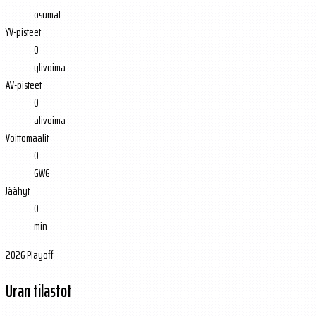
osumat
YV-pisteet
0
ylivoima
AV-pisteet
0
alivoima
Voittomaalit
0
GWG
Jäähyt
0
min
2026 Playoff
Uran tilastot