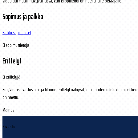
Videoidut maalit näkyvät tässä, kun klippitiedot on haettu tälle pelaajalle.
Sopimus ja palkka
Kaikki sopimukset
Ei sopimustietoja
Erittelyt
Ei erittelyjä
Koti/vieras-, vastustaja- ja tilanne-erittelyt näkyvät, kun kauden ottelukohtaiset tied
on haettu.
Mainos
Sivusto