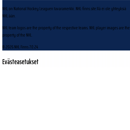
NHL on National Hockey Leaguen tavaramerkki. NHL-finns.site:llä ei ole yhteyksiä
NHL:ään.
NHL team logos are the property of the respective teams. NHL player images are the
property of the NHL.
© 2026 NHL Finns
7.0.24
Evästeasetukset
Käytämme evästeitä sivuston toiminnan parantamiseen ja kävijäliikenteen
analysointiin.
Hylkää
Hyväksy