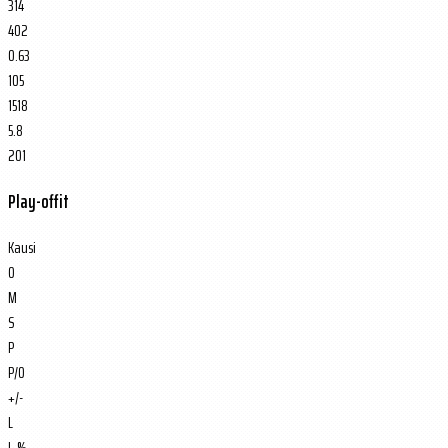
314
402
0.63
105
1518
5.8
201
Play-offit
Kausi
O
M
S
P
P/O
+/-
L
L-%