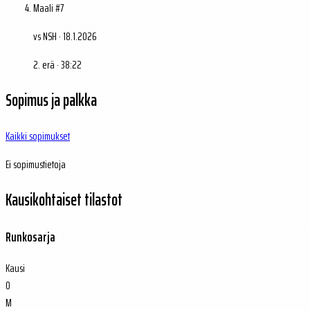
Maali #7
vs NSH · 18.1.2026
2. erä · 38:22
Sopimus ja palkka
Kaikki sopimukset
Ei sopimustietoja
Kausikohtaiset tilastot
Runkosarja
Kausi
O
M