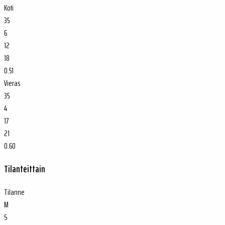
Koti
35
6
12
18
0.51
Vieras
35
4
17
21
0.60
Tilanteittain
Tilanne
M
S