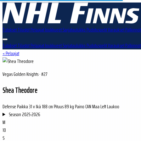
Tulokset
Tilastot
Pelaajat
Joukkueet
Sarjataulukko
Pudotuspelit
Varaukset
Palkinnot
Tulokset
Tilastot
Pelaajat
Joukkueet
Sarjataulukko
Pudotuspelit
Varaukset
Palkinnot
< Pelaajat
Vegas Golden Knights · #27
Shea Theodore
Defense
Paikka
31 v
Ikä
188 cm
Pituus
89 kg
Paino
CAN
Maa
Left
Laukoo
Season
2025-2026
M
10
S