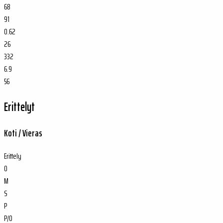
68
91
0.62
26
332
6.9
56
Erittelyt
Koti / Vieras
Erittely
O
M
S
P
P/O