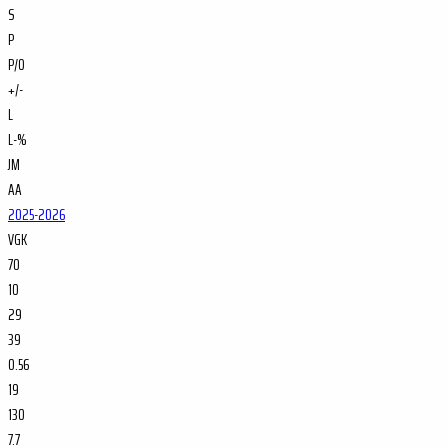
S
P
P/O
+/-
L
L-%
JM
AA
2025-2026
VGK
70
10
29
39
0.56
19
130
7.7