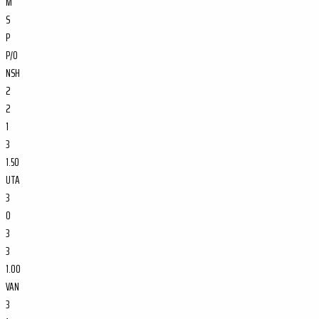
M
S
P
P/O
NSH
2
2
1
3
1.50
UTA
3
0
3
3
1.00
VAN
3