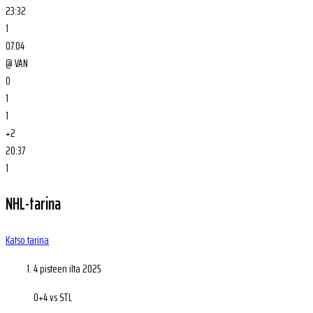
23:32
1
07.04
@
VAN
0
1
1
+2
20:37
1
NHL-tarina
Katso tarina
4 pisteen ilta
2025
0+4 vs STL