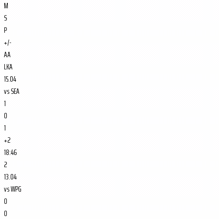
M
S
P
+/-
AA
LKA
15.04
vs
SEA
1
0
1
+2
18:46
2
13.04
vs
WPG
0
0