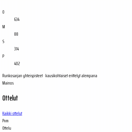
O
634
M
88
S
314
P
402
Runkosarjan yhteispisteet · kausikohtaiset erittelyt alempana
Mainos
Ottelut
Kaikki ottelut
Pvm
Ottelu