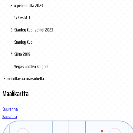
4 pisteen ilta
2023
1+3 vs MTL
Stanley Cup -voitto!
2023
Stanley Cup
Siirto
2019
Vegas Golden Knights
18 merkittävää uravaihetta
Maalikartta
Suurenna
Kausi
Ura