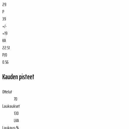
29
P
39
+/-
+19
KA
22:51
P/O
0.56
Kauden pisteet
Ottelut
70
Laukaukset
130
LKA
Laukaus-%