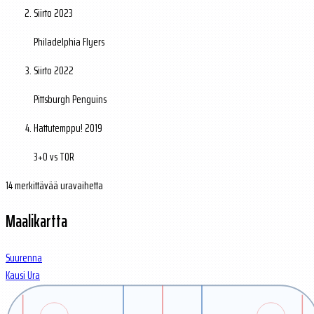
Siirto
2023
Philadelphia Flyers
Siirto
2022
Pittsburgh Penguins
Hattutemppu!
2019
3+0 vs TOR
14 merkittävää uravaihetta
Maalikartta
Suurenna
Kausi
Ura