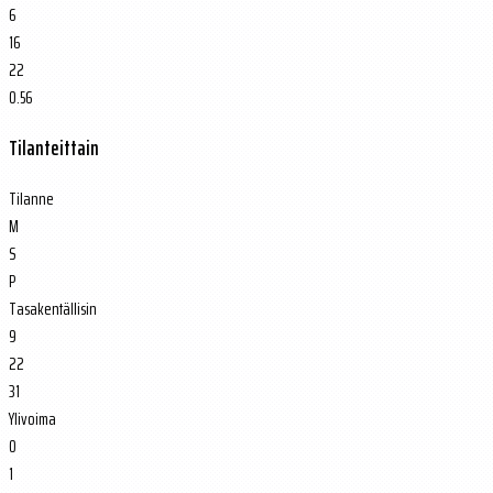
6
16
22
0.56
Tilanteittain
Tilanne
M
S
P
Tasakentällisin
9
22
31
Ylivoima
0
1