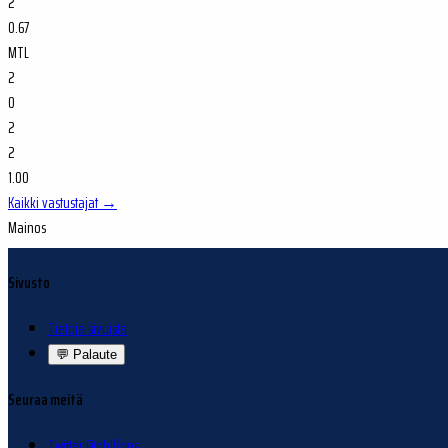
2
0.67
MTL
2
0
2
2
1.00
Kaikki vastustajat →
Mainos
Sivusto
Tietoja sivuista
💬
Palaute
Seuraa meitä
Twitter @nhlfinns