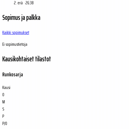
2. erä · 26:38
Sopimus ja palkka
Kaikki sopimukset
Ei sopimustietoja
Kausikohtaiset tilastot
Runkosarja
Kausi
O
M
S
P
P/O