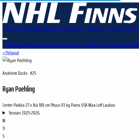
Tulokset
Tilastot
Pelaajat
Joukkueet
Sarjataulukko
Pudotuspelit
Varaukset
Palkinnot
Tulokset
Tilastot
Pelaajat
Joukkueet
Sarjataulukko
Pudotuspelit
Varaukset
Palkinnot
< Pelaajat
Anaheim Ducks · #25
Ryan Poehling
Center
Paikka
27 v
Ikä
188 cm
Pituus
93 kg
Paino
USA
Maa
Left
Laukoo
Season
2025-2026
M
11
S