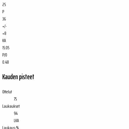
25
P
36
+/-
+8
KA
15:05
P/O
0.48
Kauden pisteet
Ottelut
75
Laukaukset
94
LKA
Laukaus-%