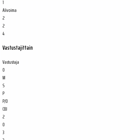
1
Alivoima
2
2
4
Vastustajittain
Vastustaja
O
M
S
P
P/O
CBJ
2
0
3