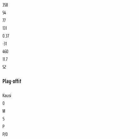
358
54
77
131
0.37
-31
460
11.7
52
Play-offit
Kausi
O
M
S
P
P/O