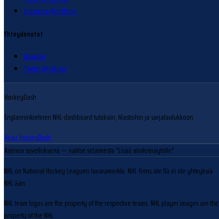
Instagram @nhlfinns
Yhteydenotot
LinkedIn
Twitter @hokram
HockeyDash
Englanninkielinen NHL-dashboard tuloksiin, tilastoihin ja sarjataulukkoon.
Avaa HockeyDash
Asenna sovelluksena
— valitse selaimesta "Lisää aloitusnäytölle"
NHL on National Hockey Leaguen tavaramerkki. NHL-finns.site:llä ei ole yhteyksiä
NHL:ään.
NHL team logos are the property of the respective teams. NHL player images are the
property of the NHL.