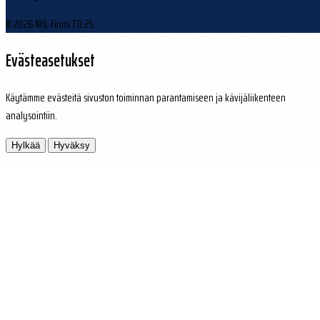
© 2026 NHL Finns
7.0.25
Evästeasetukset
Käytämme evästeitä sivuston toiminnan parantamiseen ja kävijäliikenteen
analysointiin.
Hylkää
Hyväksy