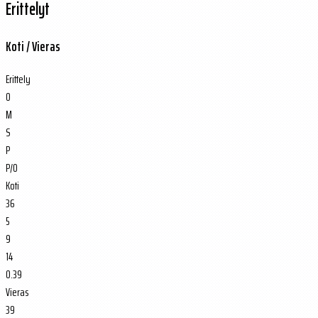
Erittelyt
Koti / Vieras
Erittely
O
M
S
P
P/O
Koti
36
5
9
14
0.39
Vieras
39