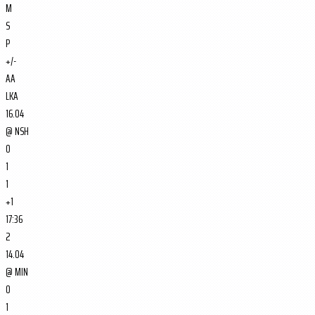
M
S
P
+/-
AA
LKA
16.04
@
NSH
0
1
1
+1
17:36
2
14.04
@
MIN
0
1