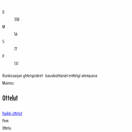
O
358
M
54
S
77
P
131
Runkosarjan yhteispisteet · kausikohtaiset erittelyt alempana
Mainos
Ottelut
Kaikki ottelut
Pvm
Ottelu