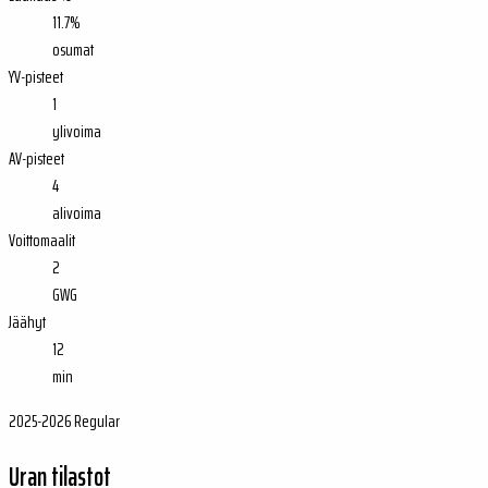
11.7%
osumat
YV-pisteet
1
ylivoima
AV-pisteet
4
alivoima
Voittomaalit
2
GWG
Jäähyt
12
min
2025-2026 Regular
Uran tilastot