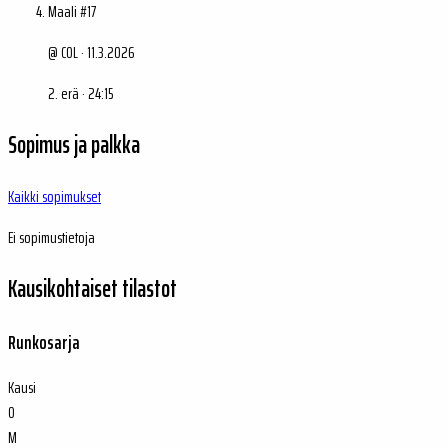
Maali #17
@ COL · 11.3.2026
2. erä · 24:15
Sopimus ja palkka
Kaikki sopimukset
Ei sopimustietoja
Kausikohtaiset tilastot
Runkosarja
Kausi
O
M