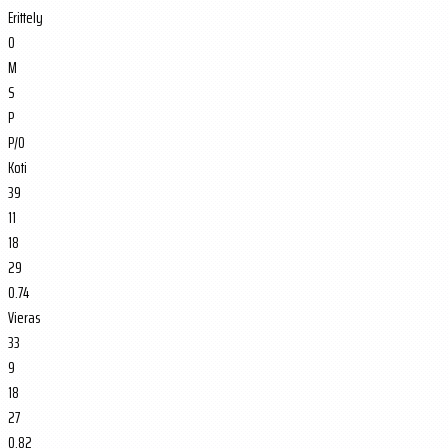
Erittely
O
M
S
P
P/O
Koti
39
11
18
29
0.74
Vieras
33
9
18
27
0.82