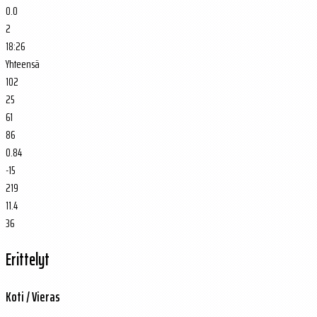
0.0
2
18:26
Yhteensä
102
25
61
86
0.84
-15
219
11.4
36
Erittelyt
Koti / Vieras