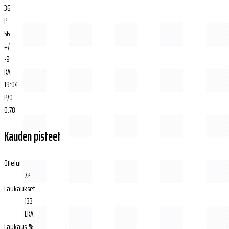
36
P
56
+/-
-9
KA
19:04
P/O
0.78
Kauden pisteet
Ottelut
72
Laukaukset
133
LKA
Laukaus-%