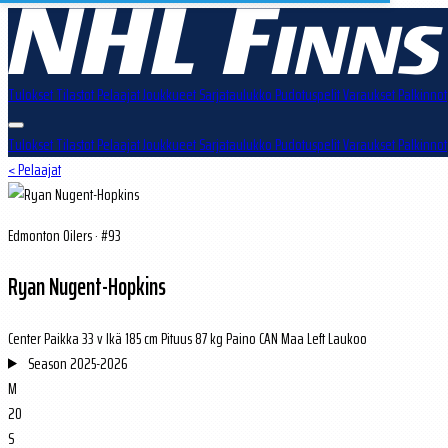
Tulokset
Tilastot
Pelaajat
Joukkueet
Sarjataulukko
Pudotuspelit
Varaukset
Palkinnot
Tulokset
Tilastot
Pelaajat
Joukkueet
Sarjataulukko
Pudotuspelit
Varaukset
Palkinnot
< Pelaajat
Edmonton Oilers · #93
Ryan Nugent-Hopkins
Center
Paikka
33 v
Ikä
185 cm
Pituus
87 kg
Paino
CAN
Maa
Left
Laukoo
Season
2025-2026
M
20
S