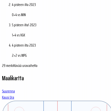
4 pisteen ilta
2023
0+4 vs MIN
5 pisteen ilta!
2023
1+4 vs VGK
4 pisteen ilta
2023
2+2 vs WPG
29 merkittävää uravaihetta
Maalikartta
Suurenna
Kausi
Ura