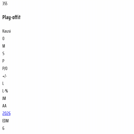
355
Play-offit
Kausi
O
M
S
P
P/O
+/-
L
L-%
JM
AA
2026
EDM
6