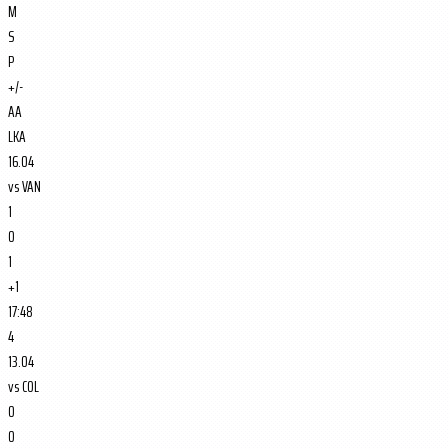
M
S
P
+/-
AA
LKA
16.04
vs
VAN
1
0
1
+1
17:48
4
13.04
vs
COL
0
0