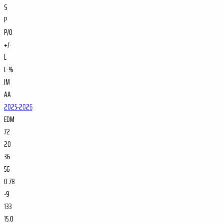
S
P
P/O
+/-
L
L-%
JM
AA
2025-2026
EDM
72
20
36
56
0.78
-9
133
15.0