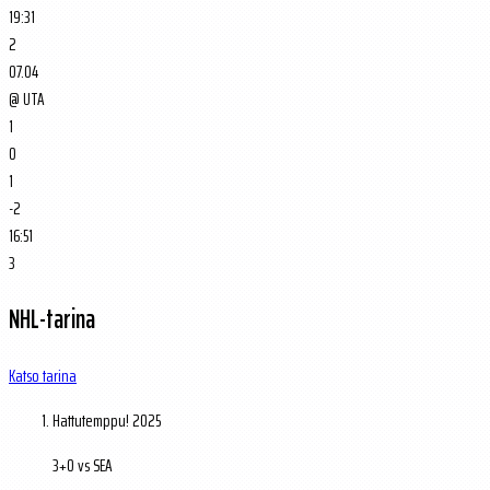
19:31
2
07.04
@
UTA
1
0
1
-2
16:51
3
NHL-tarina
Katso tarina
Hattutemppu!
2025
3+0 vs SEA