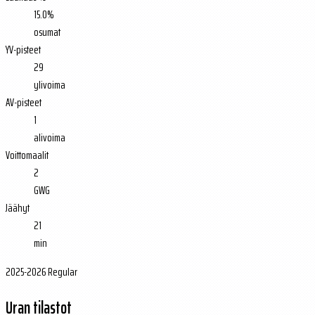
15.0%
osumat
YV-pisteet
29
ylivoima
AV-pisteet
1
alivoima
Voittomaalit
2
GWG
Jäähyt
21
min
2025-2026 Regular
Uran tilastot