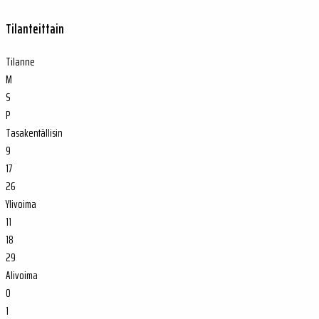
Tilanteittain
Tilanne
M
S
P
Tasakentällisin
9
17
26
Ylivoima
11
18
29
Alivoima
0
1