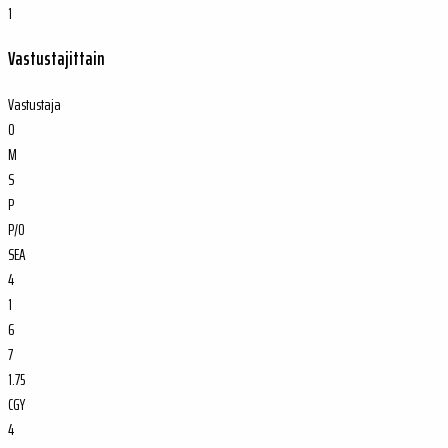
1
Vastustajittain
Vastustaja
O
M
S
P
P/O
SEA
4
1
6
7
1.75
CGY
4