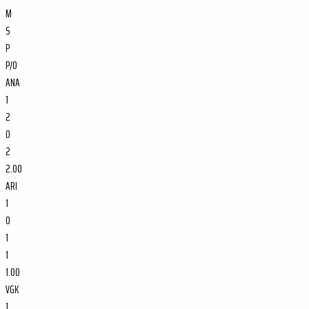
M
S
P
P/O
ANA
1
2
0
2
2.00
ARI
1
0
1
1
1.00
VGK
1