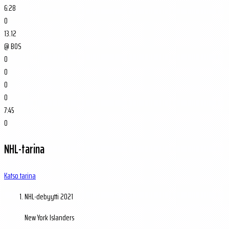
6:28
0
13.12
@
BOS
0
0
0
0
7:45
0
NHL-tarina
Katso tarina
NHL-debyytti
2021
New York Islanders