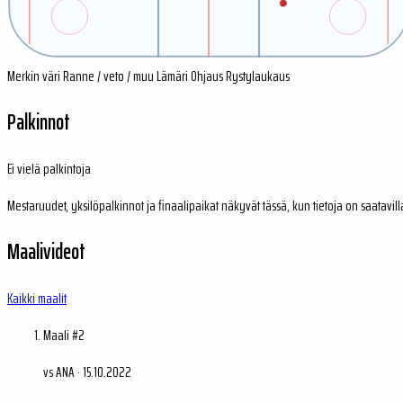
Merkin väri
Ranne / veto / muu
Lämäri
Ohjaus
Rystylaukaus
Palkinnot
Ei vielä palkintoja
Mestaruudet, yksilöpalkinnot ja finaalipaikat näkyvät tässä, kun tietoja on saatavill
Maalivideot
Kaikki maalit
Maali #2
vs ANA · 15.10.2022