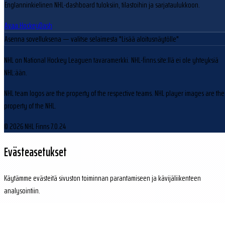
Englanninkielinen NHL-dashboard tuloksiin, tilastoihin ja sarjataulukkoon.
Avaa HockeyDash
Asenna sovelluksena
— valitse selaimesta "Lisää aloitusnäytölle"
NHL on National Hockey Leaguen tavaramerkki. NHL-finns.site:llä ei ole yhteyksiä
NHL:ään.
NHL team logos are the property of the respective teams. NHL player images are the
property of the NHL.
© 2026 NHL Finns
7.0.24
Evästeasetukset
Käytämme evästeitä sivuston toiminnan parantamiseen ja kävijäliikenteen
analysointiin.
Hylkää
Hyväksy