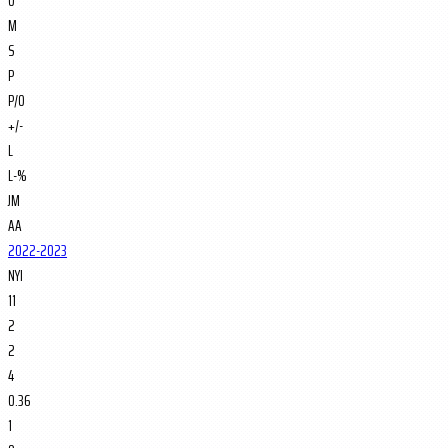
O
M
S
P
P/O
+/-
L
L-%
JM
AA
2022-2023
NYI
11
2
2
4
0.36
1