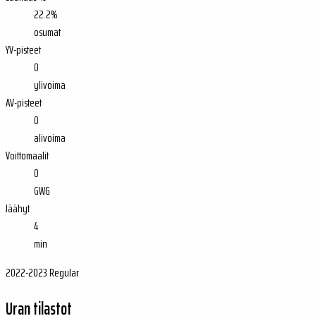
22.2%
osumat
YV-pisteet
0
ylivoima
AV-pisteet
0
alivoima
Voittomaalit
0
GWG
Jäähyt
4
min
2022-2023 Regular
Uran tilastot