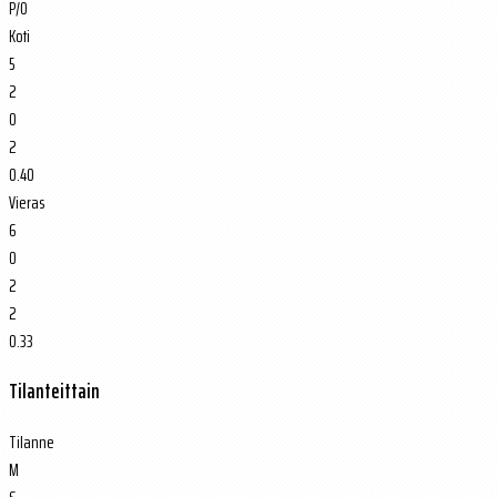
P/O
Koti
5
2
0
2
0.40
Vieras
6
0
2
2
0.33
Tilanteittain
Tilanne
M