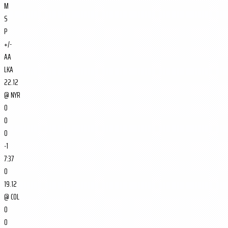
M
S
P
+/-
AA
LKA
22.12
@
NYR
0
0
0
-1
7:37
0
19.12
@
COL
0
0