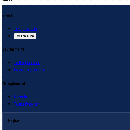
Sivusto
Tietoja sivuista
💬
Palaute
Seuraa meitä
Twitter @nhlfinns
Instagram @nhlfinns
Yhteydenotot
LinkedIn
Twitter @hokram
HockeyDash