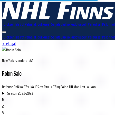
Tulokset
Tilastot
Pelaajat
Joukkueet
Sarjataulukko
Pudotuspelit
Varaukset
Palkinnot
Tulokset
Tilastot
Pelaajat
Joukkueet
Sarjataulukko
Pudotuspelit
Varaukset
Palkinnot
< Pelaajat
New York Islanders · #2
Robin Salo
Defense
Paikka
27 v
Ikä
185 cm
Pituus
87 kg
Paino
FIN
Maa
Left
Laukoo
Season
2022-2023
M
2
S