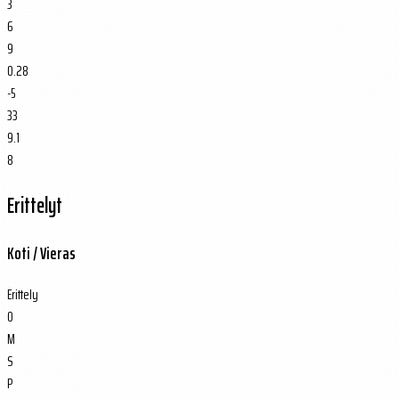
3
6
9
0.28
-5
33
9.1
8
Erittelyt
Koti / Vieras
Erittely
O
M
S
P