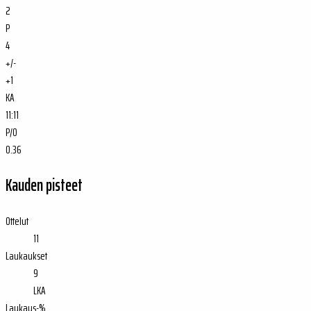
2
P
4
+/-
+1
KA
11:11
P/O
0.36
Kauden pisteet
Ottelut
11
Laukaukset
9
LKA
Laukaus-%