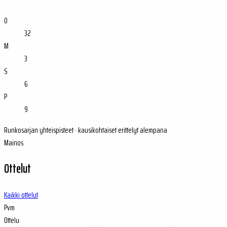
O
32
M
3
S
6
P
9
Runkosarjan yhteispisteet · kausikohtaiset erittelyt alempana
Mainos
Ottelut
Kaikki ottelut
Pvm
Ottelu