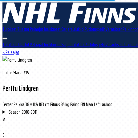
Tulokset
Tilastot
Pelaajat
Joukkueet
Sarjataulukko
Pudotuspelit
Varaukset
Palkinnot
Tulokset
Tilastot
Pelaajat
Joukkueet
Sarjataulukko
Pudotuspelit
Varaukset
Palkinnot
< Pelaajat
Dallas Stars · #15
Perttu Lindgren
Center
Paikka
38 v
Ikä
183 cm
Pituus
85 kg
Paino
FIN
Maa
Left
Laukoo
Season
2010-2011
M
0
S