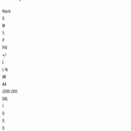
Kausi
O
M
S
P
P/O
+/-
L
L-%
JM
AA
2010-2011
DAL
1
0
0
0