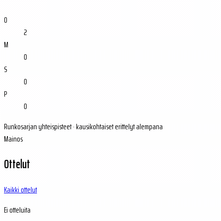
O
2
M
0
S
0
P
0
Runkosarjan yhteispisteet · kausikohtaiset erittelyt alempana
Mainos
Ottelut
Kaikki ottelut
Ei otteluita