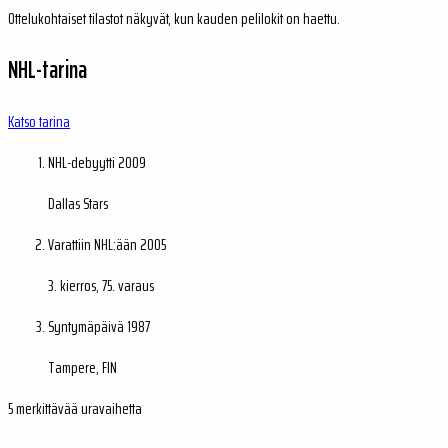
Ottelukohtaiset tilastot näkyvät, kun kauden pelilokit on haettu.
NHL-tarina
Katso tarina
NHL-debyytti
2009
Dallas Stars
Varattiin NHL:ään
2005
3. kierros, 75. varaus
Syntymäpäivä
1987
Tampere, FIN
5 merkittävää uravaihetta