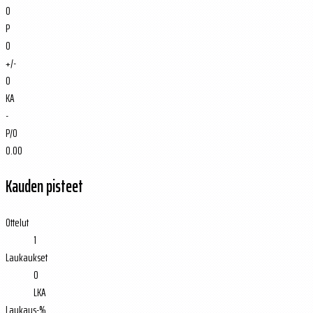
0
P
0
+/-
0
KA
-
P/O
0.00
Kauden pisteet
Ottelut
1
Laukaukset
0
LKA
Laukaus-%