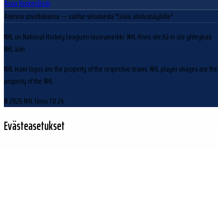
Avaa HockeyDash
Asenna sovelluksena
— valitse selaimesta "Lisää aloitusnäytölle"
NHL on National Hockey Leaguen tavaramerkki. NHL-finns.site:llä ei ole yhteyksiä
NHL:ään.
NHL team logos are the property of the respective teams. NHL player images are the
property of the NHL.
© 2026 NHL Finns
7.0.24
Evästeasetukset
Käytämme evästeitä sivuston toiminnan parantamiseen ja kävijäliikenteen
analysointiin.
Hylkää
Hyväksy