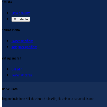
Sivusto
Tietoja sivuista
💬
Palaute
Seuraa meitä
Twitter @nhlfinns
Instagram @nhlfinns
Yhteydenotot
LinkedIn
Twitter @hokram
HockeyDash
Englanninkielinen NHL-dashboard tuloksiin, tilastoihin ja sarjataulukkoon.