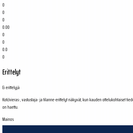
0
0
0
0.00
0
0
0.0
0
Erittelyt
Ei erittelyjä
Koti/vieras-, vastustaja- ja tilanne-erittelyt näkyvät, kun kauden ottelukohtaiset tied
on haettu.
Mainos