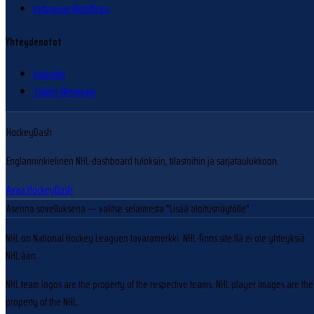
Instagram @nhlfinns
Yhteydenotot
LinkedIn
Twitter @hokram
HockeyDash
Englanninkielinen NHL-dashboard tuloksiin, tilastoihin ja sarjataulukkoon.
Avaa HockeyDash
Asenna sovelluksena
— valitse selaimesta "Lisää aloitusnäytölle"
NHL on National Hockey Leaguen tavaramerkki. NHL-finns.site:llä ei ole yhteyksiä
NHL:ään.
NHL team logos are the property of the respective teams. NHL player images are the
property of the NHL.