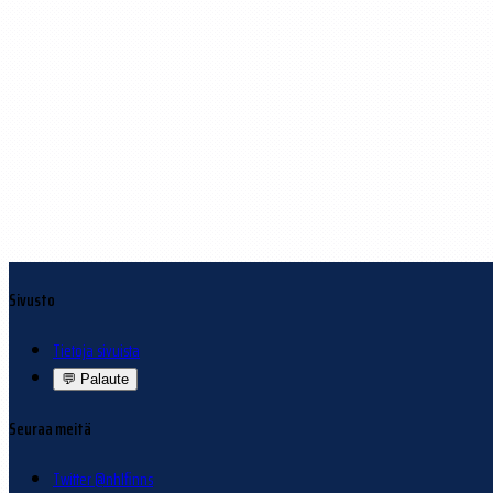
Sivusto
Tietoja sivuista
💬
Palaute
Seuraa meitä
Twitter @nhlfinns