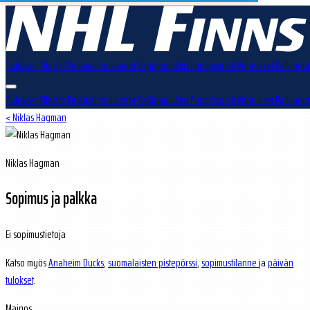
Tulokset
Tilastot
Pelaajat
Joukkueet
Sarjataulukko
Pudotuspelit
Varaukset
Palkinnot
Tulokset
Tilastot
Pelaajat
Joukkueet
Sarjataulukko
Pudotuspelit
Varaukset
Palkinnot
< Niklas Hagman
Niklas Hagman
Sopimus ja palkka
Ei sopimustietoja
Katso myös
Anaheim Ducks
,
suomalaisten pistepörssi
,
sopimustilanne
ja
päivän
tulokset
.
Mainos