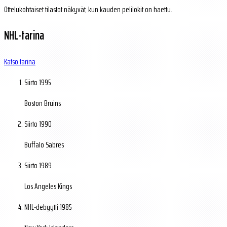
Ottelukohtaiset tilastot näkyvät, kun kauden pelilokit on haettu.
NHL-tarina
Katso tarina
Siirto
1995
Boston Bruins
Siirto
1990
Buffalo Sabres
Siirto
1989
Los Angeles Kings
NHL-debyytti
1985