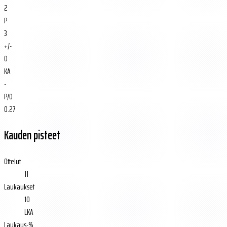
2
P
3
+/-
0
KA
-
P/O
0.27
Kauden pisteet
Ottelut
11
Laukaukset
10
LKA
Laukaus-%