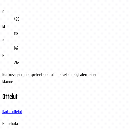
O
423
M
118
S
147
P
265
Runkosarjan yhteispisteet · kausikohtaiset erittelyt alempana
Mainos
Ottelut
Kaikki ottelut
Ei otteluita