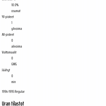
10.0%
osumat
YV-pisteet
1
ylivoima
AV-pisteet
0
alivoima
Voittomaalit
0
GWG
Jäähyt
0
min
1994-1995 Regular
Uran tilastot