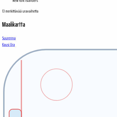
New York Islanders
13 merkittävää uravaihetta
Maalikartta
Suurenna
Kausi
Ura