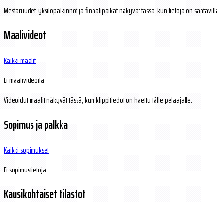
Mestaruudet, yksilöpalkinnot ja finaalipaikat näkyvät tässä, kun tietoja on saatavill
Maalivideot
Kaikki maalit
Ei maalivideoita
Videoidut maalit näkyvät tässä, kun klippitiedot on haettu tälle pelaajalle.
Sopimus ja palkka
Kaikki sopimukset
Ei sopimustietoja
Kausikohtaiset tilastot