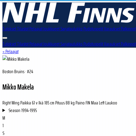
Tulokset
Tilastot
Pelaajat
Joukkueet
Sarjataulukko
Pudotuspelit
Varaukset
Palkinnot
Tulokset
Tilastot
Pelaajat
Joukkueet
Sarjataulukko
Pudotuspelit
Varaukset
Palkinnot
< Pelaajat
Boston Bruins · #24
Mikko Makela
Right Wing
Paikka
61 v
Ikä
185 cm
Pituus
88 kg
Paino
FIN
Maa
Left
Laukoo
Season
1994-1995
M
1
S